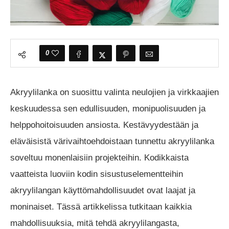
0
Akryylilanka on suosittu valinta neulojien ja virkkaajien
keskuudessa sen edullisuuden, monipuolisuuden ja
helppohoitoisuuden ansiosta. Kestävyydestään ja
eläväisistä värivaihtoehdoistaan tunnettu akryylilanka
soveltuu monenlaisiin projekteihin. Kodikkaista
vaatteista luoviin kodin sisustuselementteihin
akryylilangan käyttömahdollisuudet ovat laajat ja
moninaiset. Tässä artikkelissa tutkitaan kaikkia
mahdollisuuksia, mitä tehdä akryylilangasta,