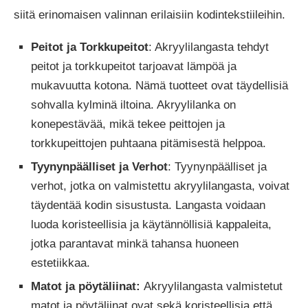
siitä erinomaisen valinnan erilaisiin kodintekstiileihin.
Peitot ja Torkkupeitot
: Akryylilangasta tehdyt
peitot ja torkkupeitot tarjoavat lämpöä ja
mukavuutta kotona. Nämä tuotteet ovat täydellisiä
sohvalla kylminä iltoina. Akryylilanka on
konepestävää, mikä tekee peittojen ja
torkkupeittojen puhtaana pitämisestä helppoa.
Tyynynpäälliset ja Verhot
: Tyynynpäälliset ja
verhot, jotka on valmistettu akryylilangasta, voivat
täydentää kodin sisustusta. Langasta voidaan
luoda koristeellisia ja käytännöllisiä kappaleita,
jotka parantavat minkä tahansa huoneen
estetiikkaa.
Matot ja pöytäliinat:
Akryylilangasta valmistetut
matot ja pöytäliinat ovat sekä koristeellisia että