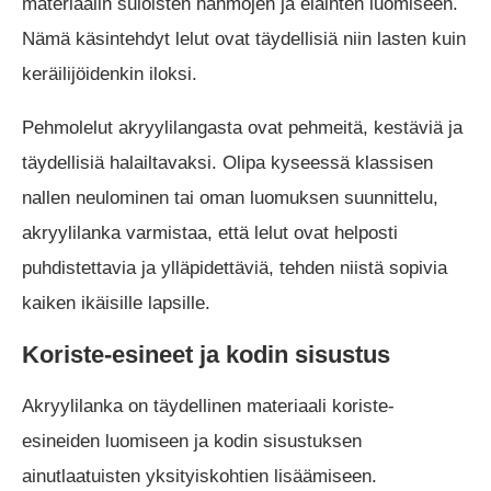
materiaalin suloisten hahmojen ja eläinten luomiseen.
Nämä käsintehdyt lelut ovat täydellisiä niin lasten kuin
keräilijöidenkin iloksi.
Pehmolelut akryylilangasta ovat pehmeitä, kestäviä ja
täydellisiä halailtavaksi. Olipa kyseessä klassisen
nallen neulominen tai oman luomuksen suunnittelu,
akryylilanka varmistaa, että lelut ovat helposti
puhdistettavia ja ylläpidettäviä, tehden niistä sopivia
kaiken ikäisille lapsille.
Koriste-esineet ja kodin sisustus
Akryylilanka on täydellinen materiaali koriste-
esineiden luomiseen ja kodin sisustuksen
ainutlaatuisten yksityiskohtien lisäämiseen.