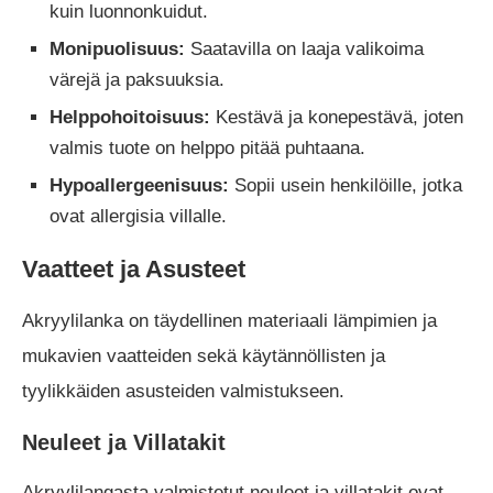
kuin luonnonkuidut.
Monipuolisuus:
Saatavilla on laaja valikoima
värejä ja paksuuksia.
Helppohoitoisuus:
Kestävä ja konepestävä, joten
valmis tuote on helppo pitää puhtaana.
Hypoallergeenisuus:
Sopii usein henkilöille, jotka
ovat allergisia villalle.
Vaatteet ja Asusteet
Akryylilanka on täydellinen materiaali lämpimien ja
mukavien vaatteiden sekä käytännöllisten ja
tyylikkäiden asusteiden valmistukseen.
Neuleet ja Villatakit
Akryylilangasta valmistetut neuleet ja villatakit ovat