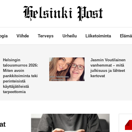
ogia
Viihde
Terveys
Urheilu
Liiketoiminta
Elämä
Helsingin
Jasmin Voutilainen
talousmurros 2026:
vanhemmat – mitä
Miten avoin
julkisuus ja lähteet
pankkitoiminta teki
kertovat
perinteisistä
käyttäjätileistä
tarpeettomia
at