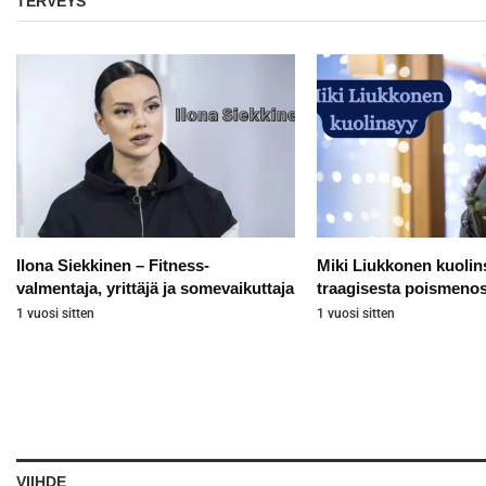
TERVEYS
Ilona Siekkinen – Fitness-
Miki Liukkonen kuolinsy
valmentaja, yrittäjä ja somevaikuttaja
traagisesta poismeno
1 vuosi sitten
1 vuosi sitten
VIIHDE