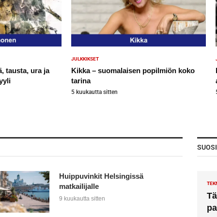
JULKKIKSET
 tausta, ura ja
Kikka – suomalaisen popilmiön koko
yli
tarina
5 kuukautta sitten
SUOS
Huippuvinkit Helsingissä
TEK
matkailijalle
Tä
9 kuukautta sitten
pa