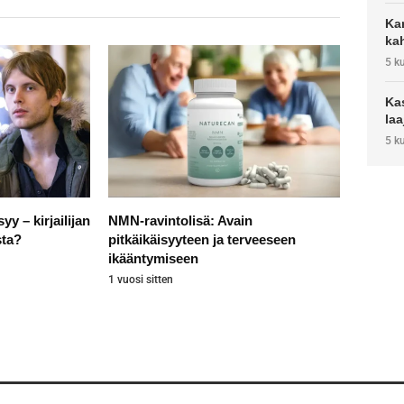
Kar
ka
5 k
Kas
laa
5 k
y – kirjailijan
NMN-ravintolisä: Avain
sta?
pitkäikäisyyteen ja terveeseen
ikääntymiseen
1 vuosi sitten