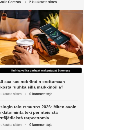
Amila Corazan
2 kuukautta sitten
kä saa kasinobrändin erottumaan
kosta ruuhkaisilla markkinoilla?
uukautta sitten
0 kommentteja
lsingin talousmurros 2026: Miten avoin
kkitoiminta teki perinteisistä
ttäjätileistä tarpeettomia
uukautta sitten
0 kommentteja