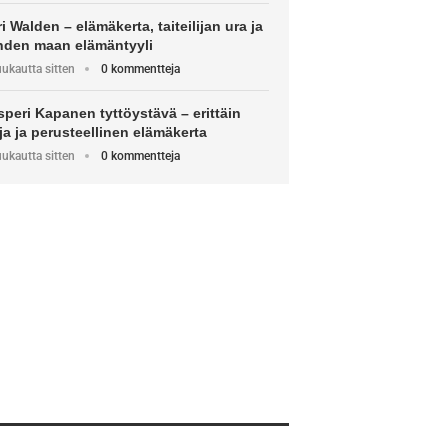
i Walden – elämäkerta, taiteilijan ura ja
hden maan elämäntyyli
uukautta sitten
0 kommentteja
peri Kapanen tyttöystävä – erittäin
ja ja perusteellinen elämäkerta
uukautta sitten
0 kommentteja