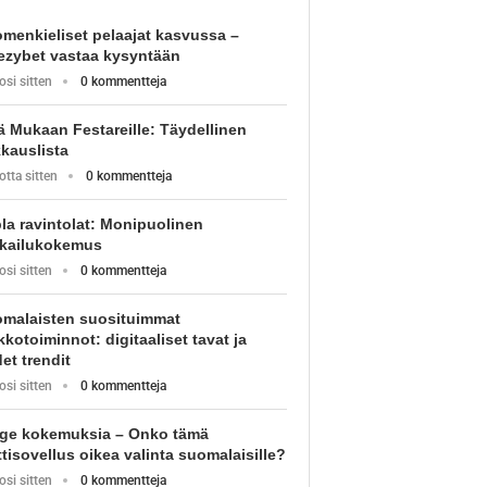
menkieliset pelaajat kasvussa –
zybet vastaa kysyntään
osi sitten
0 kommentteja
ä Mukaan Festareille: Täydellinen
kauslista
otta sitten
0 kommentteja
pla ravintolat: Monipuolinen
kailukokemus
osi sitten
0 kommentteja
malaisten suosituimmat
kkotoiminnot: digitaaliset tavat ja
et trendit
osi sitten
0 kommentteja
ge kokemuksia – Onko tämä
ttisovellus oikea valinta suomalaisille?
osi sitten
0 kommentteja