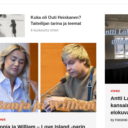
Kuka oli Outi Heiskanen?
Taiteilijan tarina ja teemat
8 kuukautta sitten
VIIHDE
Antti L
kansain
elokuv
IHDE
by
Helsinki
onja ja William – Love Island -parin