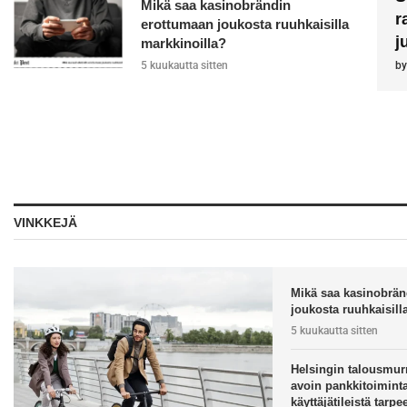
Mikä saa kasinobrändin
r
erottumaan joukosta ruuhkaisilla
j
markkinoilla?
5 kuukautta sitten
b
VINKKEJÄ
Mikä saa kasinobrän
joukosta ruuhkaisill
5 kuukautta sitten
Helsingin talousmur
avoin pankkitoiminta 
käyttäjätileistä tarp