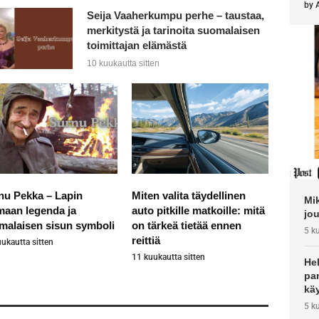
by
Seija Vaaherkumpu perhe – taustaa,
merkitystä ja tarinoita suomalaisen
toimittajan elämästä
10 kuukautta sitten
nu Pekka – Lapin
Miten valita täydellinen
Mi
maan legenda ja
auto pitkille matkoille: mitä
jou
malaisen sisun symboli
on tärkeä tietää ennen
5 k
reittiä
ukautta sitten
11 kuukautta sitten
He
pan
käy
5 k