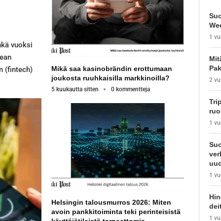
Suo
Wee
1 vu
inkä vuoksi
kean
Mit
Pak
Mikä saa kasinobrändin erottumaan
 (fintech)
joukosta ruuhkaisilla markkinoilla?
2 vu
5 kuukautta sitten
0 kommentteja
Tri
ruo
1 vu
Suo
ver
uud
1 vu
Hin
Helsingin talousmurros 2026: Miten
dei
avoin pankkitoiminta teki perinteisistä
1 vu
käyttäjätileistä tarpeettomia