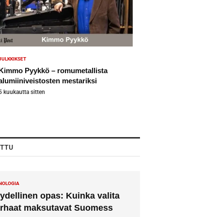
JULKKIKSET
Kimmo Pyykkö – romumetallista
alumiiniveistosten mestariksi
5 kuukautta sitten
ITTU
NOLOGIA
ydellinen opas: Kuinka valita
rhaat maksutavat Suomess