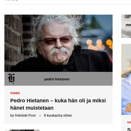
VIIHDE
Pedro Hietanen – kuka hän oli ja miksi
hänet muistetaan
by
Helsinki Post
8 kuukautta sitten
VI
S