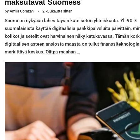
maksutavat Suomess
by
Amila Corazan
2 kuukautta sitten
Suomi on nykyään lähes täysin käteisetön yhteiskunta. Yli 90 %
suomalaisista käyttää digitaalisia pankkipalveluita päivittäin, m
kolikot ja setelit ovat harvinainen näky katukuvassa. Tämän kor
digitaalisen asteen ansiosta maasta on tullut finanssiteknologian
merkittävä keskus. Olitpa maahan …