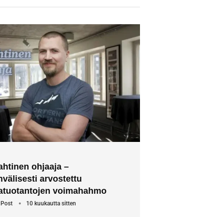
ahtinen ohjaaja –
välisesti arvostettu
atuotantojen voimahahmo
 Post
10 kuukautta sitten