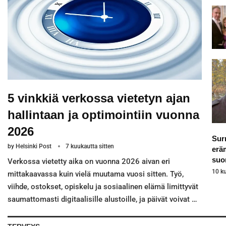
5 vinkkiä verkossa vietetyn ajan
hallintaan ja optimointiin vuonna
2026
Sur
by
Helsinki Post
7 kuukautta sitten
erä
suo
Verkossa vietetty aika on vuonna 2026 aivan eri
10 ku
mittakaavassa kuin vielä muutama vuosi sitten. Työ,
viihde, ostokset, opiskelu ja sosiaalinen elämä limittyvät
saumattomasti digitaalisille alustoille, ja päivät voivat …