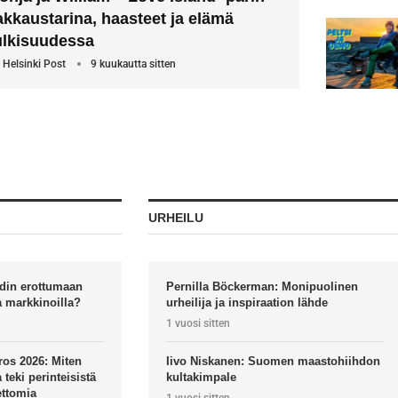
akkaustarina, haasteet ja elämä
ulkisuudessa
y
Helsinki Post
9 kuukautta sitten
URHEILU
din erottumaan
Pernilla Böckerman: Monipuolinen
a markkinoilla?
urheilija ja inspiraation lähde
1 vuosi sitten
ros 2026: Miten
Iivo Niskanen: Suomen maastohiihdon
teki perinteisistä
kultakimpale
eettomia