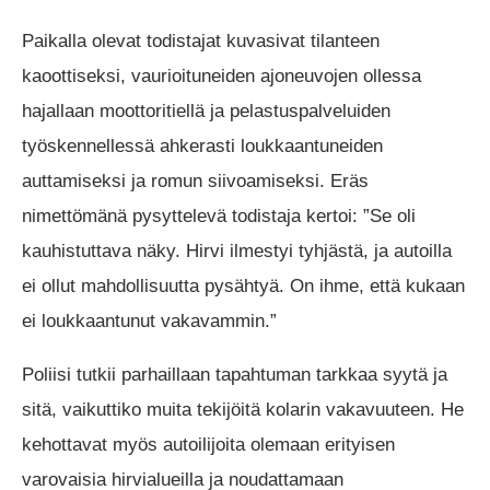
Paikalla olevat todistajat kuvasivat tilanteen
kaoottiseksi, vaurioituneiden ajoneuvojen ollessa
hajallaan moottoritiellä ja pelastuspalveluiden
työskennellessä ahkerasti loukkaantuneiden
auttamiseksi ja romun siivoamiseksi. Eräs
nimettömänä pysyttelevä todistaja kertoi: ”Se oli
kauhistuttava näky. Hirvi ilmestyi tyhjästä, ja autoilla
ei ollut mahdollisuutta pysähtyä. On ihme, että kukaan
ei loukkaantunut vakavammin.”
Poliisi tutkii parhaillaan tapahtuman tarkkaa syytä ja
sitä, vaikuttiko muita tekijöitä kolarin vakavuuteen. He
kehottavat myös autoilijoita olemaan erityisen
varovaisia hirvialueilla ja noudattamaan