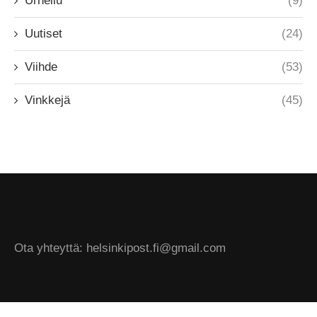
Urheilu
(9)
Uutiset
(24)
Viihde
(53)
Vinkkejä
(45)
Ota yhteyttä: helsinkipost.fi@gmail.com