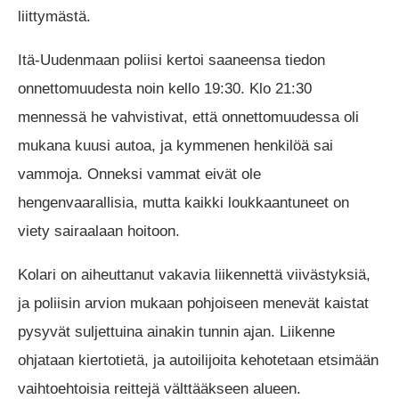
liittymästä.
Itä-Uudenmaan poliisi kertoi saaneensa tiedon
onnettomuudesta noin kello 19:30. Klo 21:30
mennessä he vahvistivat, että onnettomuudessa oli
mukana kuusi autoa, ja kymmenen henkilöä sai
vammoja. Onneksi vammat eivät ole
hengenvaarallisia, mutta kaikki loukkaantuneet on
viety sairaalaan hoitoon.
Kolari on aiheuttanut vakavia liikennettä viivästyksiä,
ja poliisin arvion mukaan pohjoiseen menevät kaistat
pysyvät suljettuina ainakin tunnin ajan. Liikenne
ohjataan kiertotietä, ja autoilijoita kehotetaan etsimään
vaihtoehtoisia reittejä välttääkseen alueen.