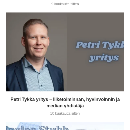
9 kuukautta sitten
Petri Tykkä yritys – liiketoiminnan, hyvinvoinnin ja
median yhdistäjä
10 kuukautta sitten