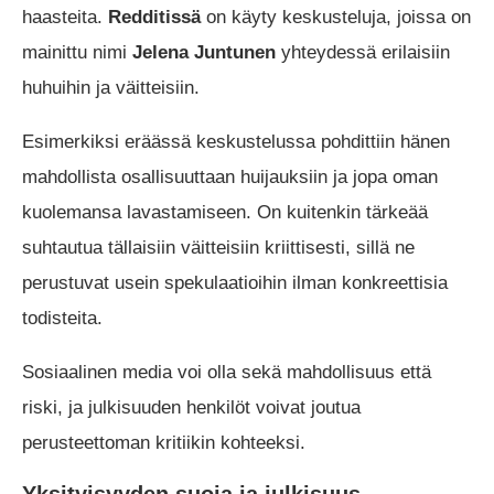
haasteita.
Redditissä
on käyty keskusteluja, joissa on
mainittu nimi
Jelena Juntunen
yhteydessä erilaisiin
huhuihin ja väitteisiin.
Esimerkiksi eräässä keskustelussa pohdittiin hänen
mahdollista osallisuuttaan huijauksiin ja jopa oman
kuolemansa lavastamiseen. On kuitenkin tärkeää
suhtautua tällaisiin väitteisiin kriittisesti, sillä ne
perustuvat usein spekulaatioihin ilman konkreettisia
todisteita.
Sosiaalinen media voi olla sekä mahdollisuus että
riski, ja julkisuuden henkilöt voivat joutua
perusteettoman kritiikin kohteeksi.
Yksityisyyden suoja ja julkisuus