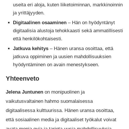
useita eri aloja, kuten liiketoiminnan, markkinoinnin
ja yrittäjyyden.
Digitaalinen osaaminen
– Hän on hyödyntänyt
digitaalisia alustoja tehokkaasti sekä ammatillisesti
että henkilökohtaisesti.
Jatkuva kehitys
– Hänen uransa osoittaa, että
jatkuva oppiminen ja uusien mahdollisuuksien
hyödyntäminen on avain menestykseen.
Yhteenveto
Jelena Juntunen
on monipuolinen ja
vaikutusvaltainen hahmo suomalaisessa
digitaalisessa kulttuurissa. Hänen uransa osoittaa,
että sosiaalinen media ja digitaaliset työkalut voivat
avata monia ovia ja tarjota uusia mahdollisuuksia.