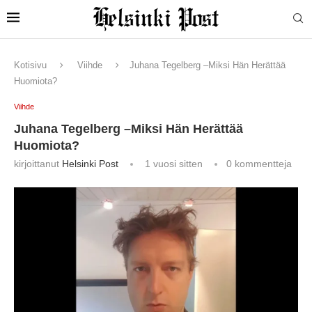
Kotisivu
Viihde
Juhana Tegelberg –Miksi Hän Herättää
Huomiota?
Viihde
Juhana Tegelberg –Miksi Hän Herättää
Huomiota?
kirjoittanut
Helsinki Post
1 vuosi sitten
0 kommentteja