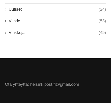
Uutiset
(24)
Viihde
(53)
Vinkkejä
(45)
Ota yhteyttä: helsinkipost.fi@gmail.com
@2024 - All Right Reserved. Designed and Developed by Helsinki Post