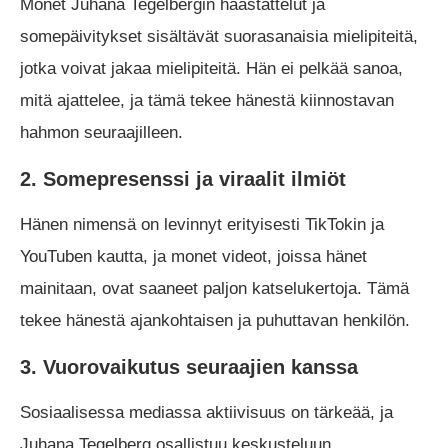
Monet Juhana Tegelbergin haastattelut ja
somepäivitykset sisältävät suorasanaisia mielipiteitä,
jotka voivat jakaa mielipiteitä. Hän ei pelkää sanoa,
mitä ajattelee, ja tämä tekee hänestä kiinnostavan
hahmon seuraajilleen.
2. Somepresenssi ja viraalit ilmiöt
Hänen nimensä on levinnyt erityisesti TikTokin ja
YouTuben kautta, ja monet videot, joissa hänet
mainitaan, ovat saaneet paljon katselukertoja. Tämä
tekee hänestä ajankohtaisen ja puhuttavan henkilön.
3. Vuorovaikutus seuraajien kanssa
Sosiaalisessa mediassa aktiivisuus on tärkeää, ja
Juhana Tegelberg osallistuu keskusteluun