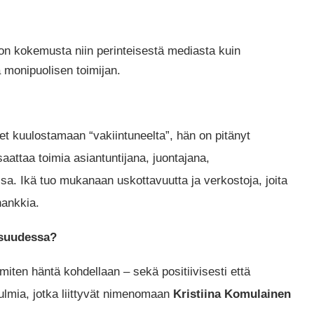
 on kokemusta niin perinteisestä mediasta kuin
ä monipuolisen toimijan.
t kuulostamaan “vakiintuneelta”, hän on pitänyt
aattaa toimia asiantuntijana, juontajana,
ssa. Ikä tuo mukanaan uskottavuutta ja verkostoja, joita
hankkia.
isuudessa?
miten häntä kohdellaan – sekä positiivisesti että
ulmia, jotka liittyvät nimenomaan
Kristiina Komulainen