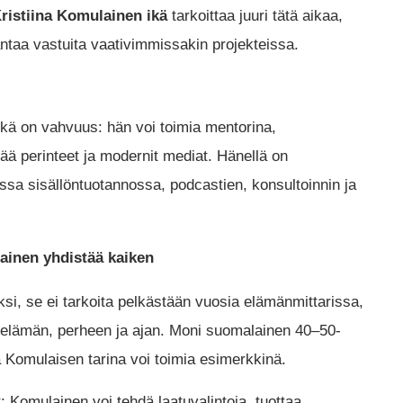
ristiina Komulainen ikä
tarkoittaa juuri tätä aikaa,
antaa vastuita vaativimmissakin projekteissa.
kä on vahvuus: hän voi toimia mentorina,
ää perinteet ja modernit mediat. Hänellä on
ssa sisällöntuotannossa, podcastien, konsultoinnin ja
lainen yhdistää kaiken
i, se ei tarkoita pelkästään vuosia elämänmittarissa,
iselämän, perheen ja ajan. Moni suomalainen 40–50-
a Komulaisen tarina voi toimia esimerkkinä.
Komulainen voi tehdä laatuvalintoja, tuottaa