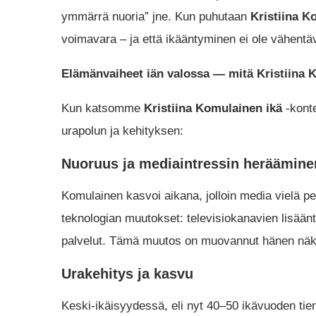
ymmärrä nuoria” jne. Kun puhutaan
Kristiina K
voimavara – ja että ikääntyminen ei ole vähentä
Elämänvaiheet iän valossa — mitä Kristiina 
Kun katsomme
Kristiina Komulainen ikä
-kont
urapolun ja kehityksen:
Nuoruus ja mediaintressin heräämine
Komulainen kasvoi aikana, jolloin media vielä peru
teknologian muutokset: televisiokanavien lisään
palvelut. Tämä muutos on muovannut hänen näke
Urakehitys ja kasvu
Keski-ikäisyydessä, eli nyt 40–50 ikävuoden tien