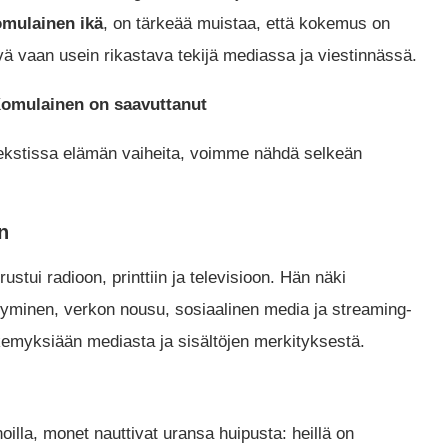
omulainen ikä
, on tärkeää muistaa, että kokemus on
vä vaan usein rikastava tekijä mediassa ja viestinnässä.
Komulainen on saavuttanut
ekstissa elämän vaiheita, voimme nähdä selkeän
n
stui radioon, printtiin ja televisioon. Hän näki
tyminen, verkon nousu, sosiaalinen media ja streaming-
myksiään mediasta ja sisältöjen merkityksestä.
oilla, monet nauttivat uransa huipusta: heillä on