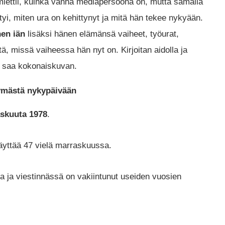
miettii, kuinka vanha mediapersoona on, mutta samalla
tyi, miten ura on kehittynyt ja mitä hän tekee nykyään.
nen iän
lisäksi hänen elämänsä vaiheet, työurat,
ä, missä vaiheessa hän nyt on. Kirjoitan aidolla ja
ja saa kokonaiskuvan.
tymästä nykypäivään
askuuta 1978
.
äyttää 47 vielä marraskuussa.
ja viestinnässä on vakiintunut useiden vuosien