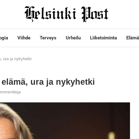
ogia
Viihde
Terveys
Urheilu
Liiketoiminta
Elämä
, ura ja nykyhetki
elämä, ura ja nykyhetki
ommentteja