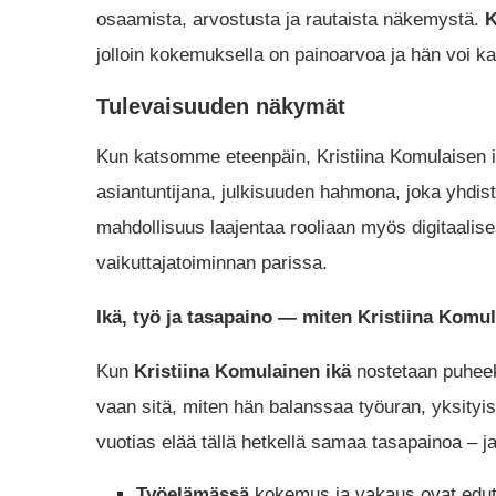
osaamista, arvostusta ja rautaista näkemystä.
K
jolloin kokemuksella on painoarvoa ja hän voi k
Tulevaisuuden näkymät
Kun katsomme eteenpäin, Kristiina Komulaisen i
asiantuntijana, julkisuuden hahmona, joka yhdist
mahdollisuus laajentaa rooliaan myös digitaalise
vaikuttajatoiminnan parissa.
Ikä, työ ja tasapaino — miten Kristiina Komu
Kun
Kristiina Komulainen ikä
nostetaan puheeks
vaan sitä, miten hän balanssaa työuran, yksity
vuotias elää tällä hetkellä samaa tasapainoa – j
Työelämässä
kokemus ja vakaus ovat edut: 