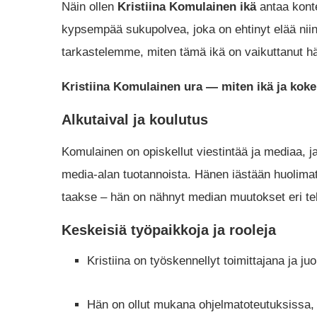
Näin ollen
Kristiina Komulainen ikä
antaa kont
kypsempää sukupolvea, joka on ehtinyt elää niin 
tarkastelemme, miten tämä ikä on vaikuttanut 
Kristiina Komulainen ura — miten ikä ja kok
Alkutaival ja koulutus
Komulainen on opiskellut viestintää ja mediaa, j
media-alan tuotannoista. Hänen iästään huoli
taakse – hän on nähnyt median muutokset eri te
Keskeisiä työpaikkoja ja rooleja
Kristiina on työskennellyt toimittajana ja j
Hän on ollut mukana ohjelmatoteutuksissa, 