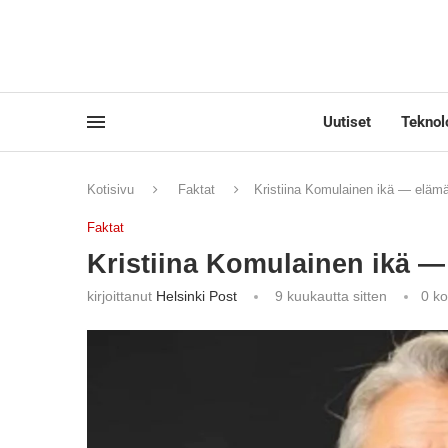
Uutiset
Teknol
Kotisivu
Faktat
Kristiina Komulainen ikä — elämä
Faktat
Kristiina Komulainen ikä — 
kirjoittanut
Helsinki Post
9 kuukautta sitten
0 k