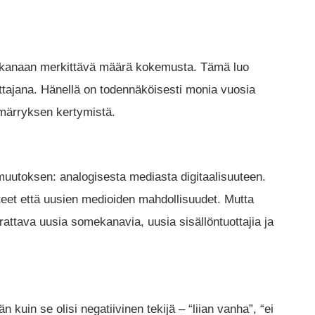
 takanaan merkittävä määrä kokemusta. Tämä luo
mittajana. Hänellä on todennäköisesti monia vuosia
märryksen kertymistä.
muutoksen: analogisesta mediasta digitaalisuuteen.
et että uusien medioiden mahdollisuudet. Mutta
attava uusia somekanavia, uusia sisällöntuottajia ja
 kuin se olisi negatiivinen tekijä – “liian vanha”, “ei