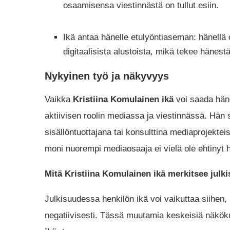
osaamisensa viestinnästä on tullut esiin.
Ikä antaa hänelle etulyöntiaseman: hänellä
digitaalisista alustoista, mikä tekee hänest
Nykyinen työ ja näkyvyys
Vaikka
Kristiina Komulainen ikä
voi saada häne
aktiivisen roolin mediassa ja viestinnässä. Hän s
sisällöntuottajana tai konsulttina mediaprojektei
moni nuorempi mediaosaaja ei vielä ole ehtinyt 
Mitä Kristiina Komulainen ikä merkitsee julk
Julkisuudessa henkilön ikä voi vaikuttaa siihen, 
negatiivisesti. Tässä muutamia keskeisiä näkök