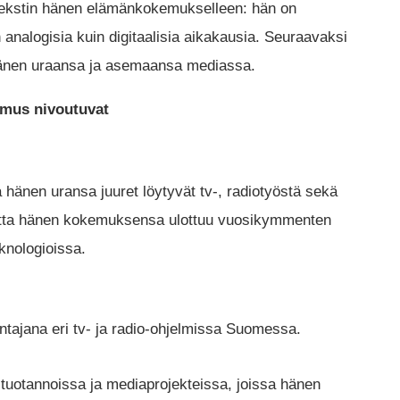
ekstin hänen elämänkokemukselleen: hän on
analogisia kuin digitaalisia aikakausia. Seuraavaksi
hänen uraansa ja asemaansa mediassa.
emus nivoutuvat
a hänen uransa juuret löytyvät tv-, radiotyöstä sekä
matta hänen kokemuksensa ulottuu vuosikymmenten
knologioissa.
uontajana eri tv- ja radio-ohjelmissa Suomessa.
tuotannoissa ja mediaprojekteissa, joissa hänen