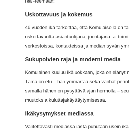
ikä
-teemaan:
Uskottavuus ja kokemus
46 vuoden ikä tarkoittaa, että Komulaisella on
uskottavuutta asiantuntijana, juontajana tai toi
verkostoissa, kontakteissa ja median syvän ym
Sukupolvien raja ja moderni media
Komulainen kuuluu ikäluokkaan, joka on elänyt 
Tämä on etu – hän ymmärtää sekä vanhat perinte
samalla hänen on pysyttävä ajan hermolla – seur
muutoksia kuluttajakäyttäytymisessä.
Ikäkysymykset mediassa
Valitettavasti mediassa iästä puhutaan usein ikään