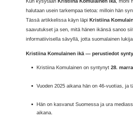
Kun kysytään
Kristiina Komulainen ikä
, moni 
halutaan usein tarkempaa tietoa: milloin hän syn
Tässä artikkelissa käyn läpi
Kristiina Komulai
saavutukset ja sen, mitä hänen ikänsä sanoo siit
informatiivisella sävyllä, jotta suomalainen luki
Kristiina Komulainen ikä — perustiedot syn
Kristiina Komulainen on syntynyt
28. marr
Vuoden 2025 aikana hän on 46-vuotias, ja t
Hän on kasvanut Suomessa ja ura mediassa 
aikana.