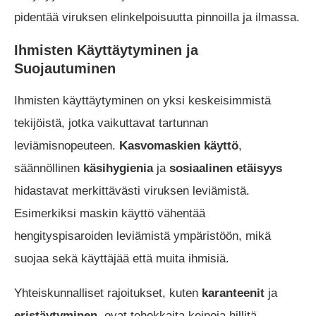
pidentää viruksen elinkelpoisuutta pinnoilla ja ilmassa.
Ihmisten Käyttäytyminen ja
Suojautuminen
Ihmisten käyttäytyminen on yksi keskeisimmistä
tekijöistä, jotka vaikuttavat tartunnan
leviämisnopeuteen.
Kasvomaskien käyttö
,
säännöllinen
käsihygienia
ja
sosiaalinen etäisyys
hidastavat merkittävästi viruksen leviämistä.
Esimerkiksi maskin käyttö vähentää
hengityspisaroiden leviämistä ympäristöön, mikä
suojaa sekä käyttäjää että muita ihmisiä.
Yhteiskunnalliset rajoitukset, kuten
karanteenit
ja
eristäytyminen
, ovat tehokkaita keinoja hillitä