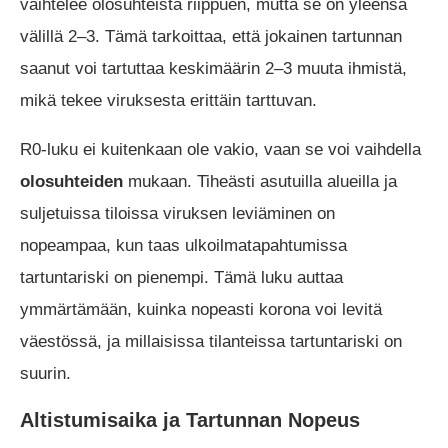
vaihtelee olosuhteista riippuen, mutta se on yleensä
välillä 2–3. Tämä tarkoittaa, että jokainen tartunnan
saanut voi tartuttaa keskimäärin 2–3 muuta ihmistä,
mikä tekee viruksesta erittäin tarttuvan.
R0-luku ei kuitenkaan ole vakio, vaan se voi vaihdella
olosuhteiden
mukaan. Tiheästi asutuilla alueilla ja
suljetuissa tiloissa viruksen leviäminen on
nopeampaa, kun taas ulkoilmatapahtumissa
tartuntariski on pienempi. Tämä luku auttaa
ymmärtämään, kuinka nopeasti korona voi levitä
väestössä, ja millaisissa tilanteissa tartuntariski on
suurin.
Altistumisaika ja Tartunnan Nopeus