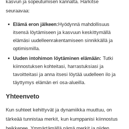
kasvun ja sopeutumisen kannalta. Harkitse
seuraavaa:
Elämä eron jälkeen:
Hyödynnä mahdollisuus
itsensä löytämiseen ja kasvuun keskittymällä
elämäsi uudelleenrakentamiseen sinnikkällä ja
optimismilla.
Uuden intohimon löytäminen elämään:
Tutki
kiinnostuksen kohteitasi, harrastuksiasi ja
tavoitteitasi ja anna itsesi löytää uudelleen ilo ja
täyttymys elämän eri osa-alueilla.
Yhteenveto
Kun suhteet kehittyvät ja dynamiikka muuttuu, on
tärkeää tunnistaa merkit, kun kumppanisi kiinnostus
heikkenee. Ymmärtämällä nämä merkit ja niiden