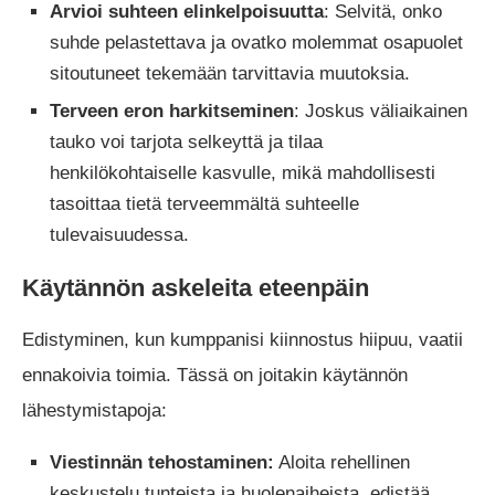
Arvioi suhteen elinkelpoisuutta
: Selvitä, onko
suhde pelastettava ja ovatko molemmat osapuolet
sitoutuneet tekemään tarvittavia muutoksia.
Terveen eron harkitseminen
: Joskus väliaikainen
tauko voi tarjota selkeyttä ja tilaa
henkilökohtaiselle kasvulle, mikä mahdollisesti
tasoittaa tietä terveemmältä suhteelle
tulevaisuudessa.
Käytännön askeleita eteenpäin
Edistyminen, kun kumppanisi kiinnostus hiipuu, vaatii
ennakoivia toimia. Tässä on joitakin käytännön
lähestymistapoja:
Viestinnän tehostaminen:
Aloita rehellinen
keskustelu tunteista ja huolenaiheista, edistää