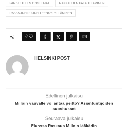
PARISUHTEEN ONGELMAT
RAKKAUDEN PALAUTTAMINEN
RAKKAUDEN UUDELLEENSYTYTTÄMINEN
0
HELSINKI POST
Edellinen julkaisu
Milloin vauvalle voi antaa peitto? Asiantuntijoiden
suositukset
Seuraava julkaisu
Flunssa Raskaus Milloin lääkäriin