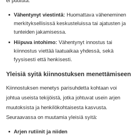
ei puututa:
Vähentynyt viestintä:
Huomattava väheneminen
merkityksellisissä keskusteluissa tai ajatusten ja
tunteiden jakamisessa.
Hiipuva intohimo:
Vähentynyt innostus tai
kiinnostus viettää laatuaikaa yhdessä, sekä
fyysisesti että henkisesti.
Yleisiä syitä kiinnostuksen menettämiseen
Kiinnostuksen menetys parisuhdetta kohtaan voi
johtua useista tekijöistä, jotka johtuvat usein arjen
muutoksista ja henkilökohtaisesta kasvusta.
Seuraavassa on muutamia yleisiä syitä:
Arjen rutiinit ja niiden