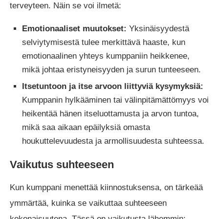
terveyteen. Näin se voi ilmetä:
Emotionaaliset muutokset:
Yksinäisyydestä
selviytymisestä tulee merkittävä haaste, kun
emotionaalinen yhteys kumppaniin heikkenee,
mikä johtaa eristyneisyyden ja surun tunteeseen.
Itsetuntoon ja itse arvoon liittyviä kysymyksiä:
Kumppanin hylkääminen tai välinpitämättömyys voi
heikentää hänen itseluottamusta ja arvon tuntoa,
mikä saa aikaan epäilyksiä omasta
houkuttelevuudesta ja armollisuudesta suhteessa.
Vaikutus suhteeseen
Kun kumppani menettää kiinnostuksensa, on tärkeää
ymmärtää, kuinka se vaikuttaa suhteeseen
kokonaisuutena. Tässä on vaikutusta lähemmin: