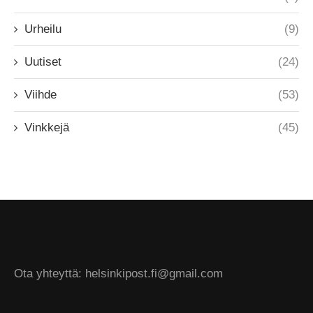
Urheilu
(9)
Uutiset
(24)
Viihde
(53)
Vinkkejä
(45)
Ota yhteyttä: helsinkipost.fi@gmail.com