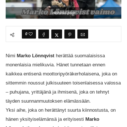
Helsinki-post
0
Nimi
Marko Lönnqvist
herättää suomalaisissa
monenlaisia mielikuvia. Hänet tunnetaan ennen
kaikkea entisenä moottoripyöräkerholaisena, joka on
sittemmin noussut julkisuuteen toisenlaisessa valossa
– puhujana, yrittäjänä ja ihmisenä, joka on tehnyt
täyden suunnanmuutoksen elämässään.
Yksi aihe, joka on herättänyt suurta kiinnostusta, on
hänen yksityiselämänsä ja erityisesti
Marko