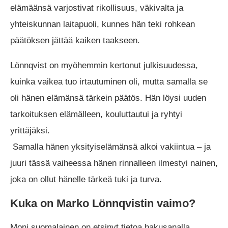
elämäänsä varjostivat rikollisuus, väkivalta ja
yhteiskunnan laitapuoli, kunnes hän teki rohkean
päätöksen jättää kaiken taakseen.
Lönnqvist on myöhemmin kertonut julkisuudessa,
kuinka vaikea tuo irtautuminen oli, mutta samalla se
oli hänen elämänsä tärkein päätös. Hän löysi uuden
tarkoituksen elämälleen, kouluttautui ja ryhtyi
yrittäjäksi.
Samalla hänen yksityiselämänsä alkoi vakiintua – ja
juuri tässä vaiheessa hänen rinnalleen ilmestyi nainen,
joka on ollut hänelle tärkeä tuki ja turva.
Kuka on Marko Lönnqvistin vaimo?
Moni suomalainen on etsinyt tietoa hakusanalla