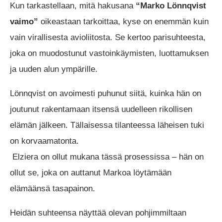
Kun tarkastellaan, mitä hakusana
“Marko Lönnqvist
vaimo”
oikeastaan tarkoittaa, kyse on enemmän kuin
vain virallisesta avioliitosta. Se kertoo parisuhteesta,
joka on muodostunut vastoinkäymisten, luottamuksen
ja uuden alun ympärille.
Lönnqvist on avoimesti puhunut siitä, kuinka hän on
joutunut rakentamaan itsensä uudelleen rikollisen
elämän jälkeen. Tällaisessa tilanteessa läheisen tuki
on korvaamatonta.
Elziera on ollut mukana tässä prosessissa – hän on
ollut se, joka on auttanut Markoa löytämään
elämäänsä tasapainon.
Heidän suhteensa näyttää olevan pohjimmiltaan