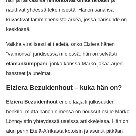
hän ja rakkaansa
remontoivat omaa taloaan
ja
nauttivat yhdessä tekemisestä. Hänen sanansa
kuvastivat lämminhenkistä arkea, jossa parisuhde on
keskiössä.
Vaikka virallisesti ei tiedetä, onko Elziera hänen
“vaimonsa” juridisessa mielessä, hän on selvästi
elämänkumppani
, jonka kanssa Marko jakaa arjen,
haasteet ja unelmat.
Elziera Bezuidenhout – kuka hän on?
Elziera Bezuidenhout
ei ole laajalti julkisuuden
henkilö, mutta hänen nimensä on noussut esille Marko
Lönnqvistin yhteydessä useissa artikkeleissa. Hän on
alun perin Etelä-Afrikasta kotoisin ja asunut pitkään