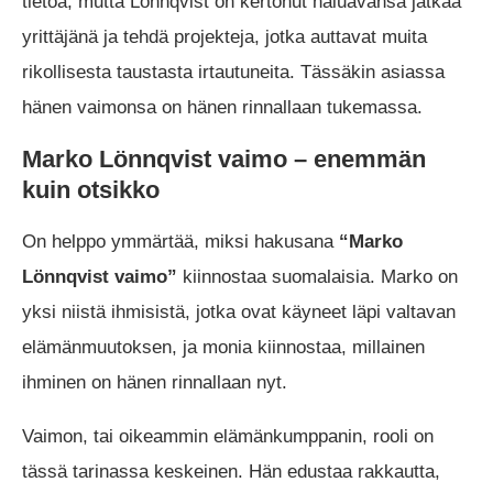
tietoa, mutta Lönnqvist on kertonut haluavansa jatkaa
yrittäjänä ja tehdä projekteja, jotka auttavat muita
rikollisesta taustasta irtautuneita. Tässäkin asiassa
hänen vaimonsa on hänen rinnallaan tukemassa.
Marko Lönnqvist vaimo – enemmän
kuin otsikko
On helppo ymmärtää, miksi hakusana
“Marko
Lönnqvist vaimo”
kiinnostaa suomalaisia. Marko on
yksi niistä ihmisistä, jotka ovat käyneet läpi valtavan
elämänmuutoksen, ja monia kiinnostaa, millainen
ihminen on hänen rinnallaan nyt.
Vaimon, tai oikeammin elämänkumppanin, rooli on
tässä tarinassa keskeinen. Hän edustaa rakkautta,