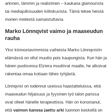
arkinen, lämmin ja realistinen – kaukana glamourista
tai mediajulkisuuden kiiltokuvista. Tämä tekee heistä
monen mielestä samaistuttavia.
Marko Lönnqvist vaimo ja maaseudun
rauha
Yksi kiinnostavimmista vaiheista Marko Lönnqvistin
elämässä on ollut muutto pois kaupungista. Kun hän ja
hänen puolisonsa Elziera muuttivat maalle, he alkoivat
rakentaa omaa kotiaan lähes tyhjästä.
Lönnqvist on todennut useissa haastatteluissa, että
maaseudun hiljaisuus ja fyysinen työ talon parissa
ovat olleet hänelle terapeuttisia. Hän on korostanut,
että
vaimon kanssa jaettu arki
luonnon keskellä on