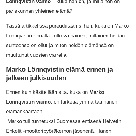
Lönnqvistin vaimo
– kuka hän on, ja millainen on
pariskunnan yhteinen elämä?
Tässä artikkelissa pureudutaan siihen, kuka on Marko
Lönnqvistin rinnalla kulkeva nainen, millainen heidän
suhteensa on ollut ja miten heidän elämänsä on
muuttunut vuosien varrella.
Marko Lönnqvistin elämä ennen ja
jälkeen julkisuuden
Ennen kuin käsitellään sitä, kuka on
Marko
Lönnqvistin vaimo
, on tärkeää ymmärtää hänen
elämänkaartaan.
Marko tuli tunnetuksi Suomessa entisenä Helvetin
Enkelit -moottoripyöräkerhon jäsenenä. Hänen