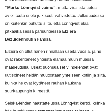
“Marko Lönnqvist vaimo”
, mutta virallista tietoa
avioliitosta ei ole julkisesti vahvistettu. Julkisuudessa
on kuitenkin puhuttu siitä, että Lönnqvist elää
pitkäaikaisessa parisuhteessa
Elziera
Bezuidenhoutin
kanssa.
Elziera on ollut hänen rinnallaan useita vuosia, ja he
ovat rakentaneet yhteistä elämää muun muassa
maaseudulla. Useat suomalaiset viihdelehdet ovat
uutisoineet heidän muutostaan yhteiseen kotiin ja siitä,
kuinka he ovat löytäneet rauhan kaukana
suurkaupungin kiireestä.
Seiska-lehden haastattelussa Lönnqvist kertoi, kuinka