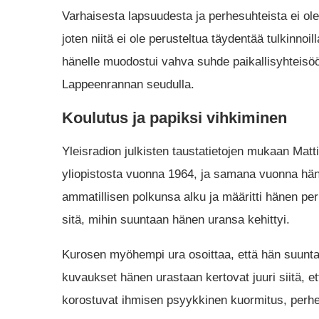
Varhaisesta lapsuudesta ja perhesuhteista ei ole 
joten niitä ei ole perusteltua täydentää tulkinn
hänelle muodostui vahva suhde paikallisyhteisö
Lappeenrannan seudulla.
Koulutus ja papiksi vihkiminen
Yleisradion julkisten taustatietojen mukaan Matt
yliopistosta vuonna 1964, ja samana vuonna hänet
ammatillisen polkunsa alku ja määritti hänen peru
sitä, mihin suuntaan hänen uransa kehittyi.
Kurosen myöhempi ura osoittaa, että hän suuntaut
kuvaukset hänen urastaan kertovat juuri siitä, et
korostuvat ihmisen psyykkinen kuormitus, perheen