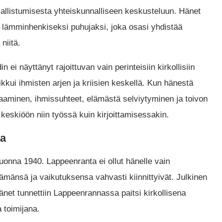
osallistumisesta yhteiskunnalliseen keskusteluun. Hänet
a lämminhenkiseksi puhujaksi, joka osasi yhdistää
niitä.
ei näyttänyt rajoittuvan vain perinteisiin kirkollisiin
iikkui ihmisten arjen ja kriisien keskellä. Kun hänestä
aaminen, ihmissuhteet, elämästä selviytyminen ja toivon
keskiöön niin työssä kuin kirjoittamisessakin.
sa
onna 1940. Lappeenranta ei ollut hänelle vain
mänsä ja vaikutuksensa vahvasti kiinnittyivät. Julkinen
hänet tunnettiin Lappeenrannassa paitsi kirkollisena
 toimijana.