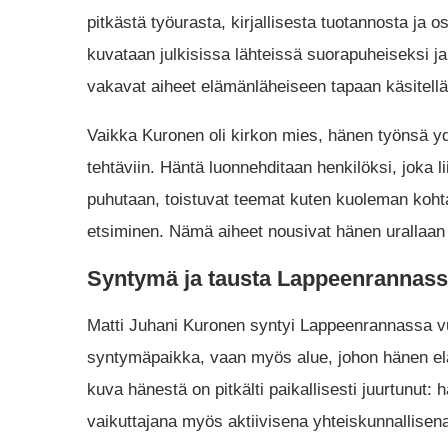
pitkästä työurasta, kirjallisesta tuotannosta ja 
kuvataan julkisissa lähteissä suorapuheiseksi j
vakavat aiheet elämänläheiseen tapaan käsitellä 
Vaikka Kuronen oli kirkon mies, hänen työnsä ydin 
tehtäviin. Häntä luonnehditaan henkilöksi, joka l
puhutaan, toistuvat teemat kuten kuoleman koht
etsiminen. Nämä aiheet nousivat hänen urallaan 
Syntymä ja tausta Lappeenrannas
Matti Juhani Kuronen syntyi Lappeenrannassa vu
syntymäpaikka, vaan myös alue, johon hänen elä
kuva hänestä on pitkälti paikallisesti juurtunut: 
vaikuttajana myös aktiivisena yhteiskunnallisena