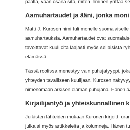
päällä, vaan osana sitä, miten ihminen yrittää se
Aamuhartaudet ja ääni, jonka moni
Matti J. Kurosen nimi tuli monelle suomalaiselle t
aamuhartauksia. Aamuhartaudet ovat suomalaises
tavoittavat kuulijoita laajasti myös sellaisista r
elämässä.
Tässä roolissa menestyy vain puhujatyyppi, jok
yhteyden tavalliseen kuulijaan. Kurosen näkyv
nimenomaan arkisen elämän puhujana. Hänen ää
Kirjailijantyö ja yhteiskunnallinen 
Julkisten lähteiden mukaan Kuronen kirjoitti urans
julkaisi myös artikkeleita ja kolumneja. Hänen