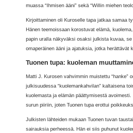
muassa “Ihmisen ääni” sekä “Willin miehen teolo
Kirjoittaminen oli Kuroselle tapa jatkaa samaa t
Hänen teemoissaan korostuvat elämä, kuolema, 
papin uralla näkyväksi osaksi julkista kuvaa, se
omaperäinen ääni ja ajatuksia, jotka herättävät 
Tuonen tupa: kuoleman muuttamine
Matti J. Kurosen vahvimmin muistettu “hanke” 
julkisuudessa “kuolemankahvilan” kaltaisena to
kuolemasta ja elämän päättymisestä avoimesti. 
surun piiriin, joten Tuonen tupa erottui poikkeu
Julkisten lähteiden mukaan Tuonen tuvan taust
sairauksia perheessä. Hän ei siis puhunut kuole