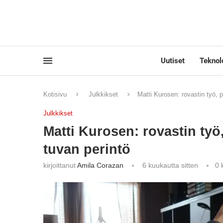
Uutiset
Teknol
Kotisivu
Julkkikset
Matti Kurosen: rovastin työ, 
Julkkikset
Matti Kurosen: rovastin ty
tuvan perintö
kirjoittanut
Amila Corazan
6 kuukautta sitten
0 