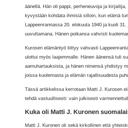
äänellä. Hän oli pappi, perheneuvoja ja kirjaili
kyvystään kohdata ihmisiä silloin, kun elämä tu
Lappeenrannassa 20. elokuuta 1940 ja kuoli 31. 
uuvuttamana. Hänen poikansa vahvisti kuoleman 
Kurosen elämäntyö liittyy vahvasti Lappeenrant
ulottui myös laajemmalle. Hänen äänensä tuli suo
aamuhartauksista, ja hänen nimensä yhdistyy mo
joissa kuolemasta ja elämän rajallisuudesta puhu
Tässä artikkelissa kerrotaan Matti J. Kurosen el
tehdä vastuullisesti: vain julkisesti varmennettuih
Kuka oli Matti J. Kuronen suomala
Matti J. Kuronen oli sekä kirkollinen että yhteis