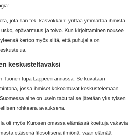
gia”.
yötä, jota hän teki kasvokkain: yrittää ymmärtää ihmistä.
usko, epävarmuus ja toivo. Kun kirjoittaminen nousee
 yleensä kertoo myös siitä, että puhujalla on
keskustelua.
n keskusteltavaksi
on Tuonen tupa Lappeenrannassa. Se kuvataan
imintana, jossa ihmiset kokoontuvat keskustelemaan
Suomessa aihe on usein tabu tai se jätetään yksityisen
ksellisen rohkeana avauksena.
alla oli myös Kurosen omassa elämässä koettuja vakavia
masta etäisenä filosofisena ilmiönä, vaan elämää