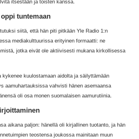
lvitä itsestään ja toisten kanssa.
 oppi tuntemaan
utuksi siitä, että hän piti pitkään Yle Radio 1:n
sa mediakulttuurissa erityinen formaatti: ne
yhmistä, jotka eivät ole aktiivisesti mukana kirkollisessa
a kykenee kuulostamaan aidolta ja säilyttämään
yys aamuhartauksissa vahvisti hänen asemaansa
nensä oli osa monen suomalaisen aamurutiinia.
kirjoittaminen
a aikana paljon: hänellä oli kirjallinen tuotanto, ja hän
 tunnetuimpien teostensa joukossa mainitaan muun