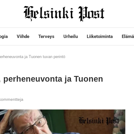
ogia
Viihde
Terveys
Urheilu
Liiketoiminta
Elämä
perheneuvonta ja Tuonen tuvan perintö
ö, perheneuvonta ja Tuonen
kommentteja