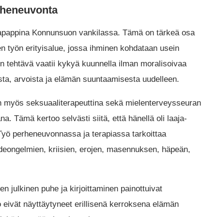
erheneuvonta
ilapappina Konnunsuon vankilassa. Tämä on tärkeä osa
en työn erityisalue, jossa ihminen kohdataan usein
 tehtävä vaatii kykyä kuunnella ilman moralisoivaa
ta, arvoista ja elämän suuntaamisesta uudelleen.
n myös seksuaaliterapeuttina sekä mielenterveysseuran
. Tämä kertoo selvästi siitä, että hänellä oli laaja-
 Työ perheneuvonnassa ja terapiassa tarkoittaa
hdeongelmien, kriisien, erojen, masennuksen, häpeän,
en julkinen puhe ja kirjoittaminen painottuivat
o eivät näyttäytyneet erillisenä kerroksena elämän