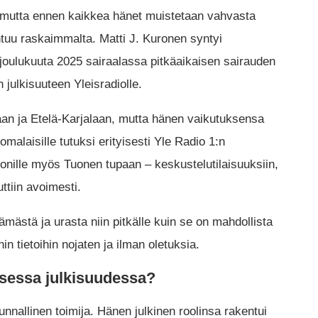
ja, mutta ennen kaikkea hänet muistetaan vahvasta
ntuu raskaimmalta. Matti J. Kuronen syntyi
joulukuuta 2025 sairaalassa pitkäaikaisen sairauden
julkisuuteen Yleisradiolle.
aan ja Etelä-Karjalaan, mutta hänen vaikutuksensa
malaisille tutuksi erityisesti Yle Radio 1:n
nille myös Tuonen tupaan – keskustelutilaisuuksiin,
ttiin avoimesti.
ämästä ja urasta niin pitkälle kuin se on mahdollista
in tietoihin nojaten ja ilman oletuksia.
isessa julkisuudessa?
kunnallinen toimija. Hänen julkinen roolinsa rakentui