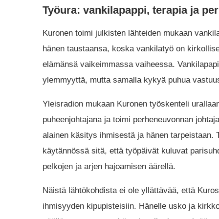
Työura: vankilapappi, terapia ja p
Kuronen toimi julkisten lähteiden mukaan vank
hänen taustaansa, koska vankilatyö on kirkollis
elämänsä vaikeimmassa vaiheessa. Vankilapapin
ylemmyyttä, mutta samalla kykyä puhua vastuus
Yleisradion mukaan Kuronen työskenteli urallaa
puheenjohtajana ja toimi perheneuvonnan johtajana
alainen käsitys ihmisestä ja hänen tarpeistaan.
käytännössä sitä, että työpäivät kuluvat parisu
pelkojen ja arjen hajoamisen äärellä.
Näistä lähtökohdista ei ole yllättävää, että Kuros
ihmisyyden kipupisteisiin. Hänelle usko ja kirkk