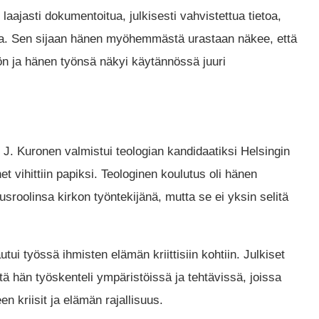
laajasti dokumentoitua, julkisesti vahvistettua tietoa,
oilla. Sen sijaan hänen myöhemmästä urastaan näkee, että
ön ja hänen työnsä näkyi käytännössä juuri
i J. Kuronen valmistui teologian kandidaatiksi Helsingin
 vihittiin papiksi. Teologinen koulutus oli hänen
sroolinsa kirkon työntekijänä, mutta se ei yksin selitä
ui työssä ihmisten elämän kriittisiin kohtiin. Julkiset
tä hän työskenteli ympäristöissä ja tehtävissä, joissa
 kriisit ja elämän rajallisuus.