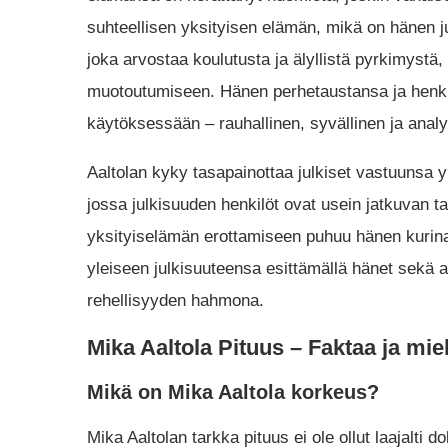
suhteellisen yksityisen elämän, mikä on hänen j
joka arvostaa koulutusta ja älyllistä pyrkimystä
muotoutumiseen. Hänen perhetaustansa ja henki
käytöksessään – rauhallinen, syvällinen ja analyy
Aaltolan kyky tasapainottaa julkiset vastuunsa
jossa julkisuuden henkilöt ovat usein jatkuvan ta
yksityiselämän erottamiseen puhuu hänen kurin
yleiseen julkisuuteensa esittämällä hänet sekä 
rehellisyyden hahmona.
Mika Aaltola Pituus – Faktaa ja miel
Mikä on Mika Aaltola korkeus?
Mika Aaltolan tarkka pituus ei ole ollut laajalti