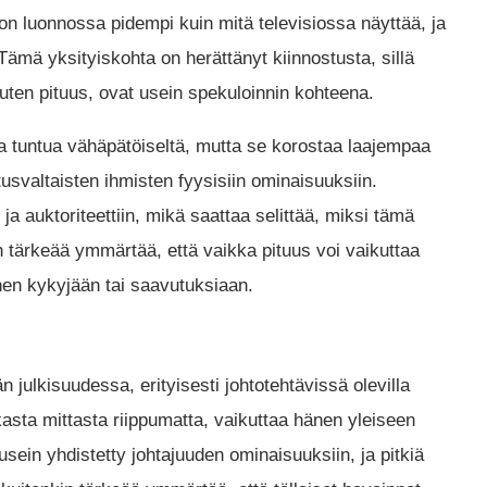
 on luonnossa pidempi kuin mitä televisiossa näyttää, ja
. Tämä yksityiskohta on herättänyt kiinnostusta, sillä
uten pituus, ovat usein spekuloinnin kohteena.
aa tuntua vähäpätöiseltä, mutta se korostaa laajempaa
svaltaisten ihmisten fyysisiin ominaisuuksiin.
ja auktoriteettiin, mikä saattaa selittää, miksi tämä
in tärkeää ymmärtää, että vaikka pituus voi vaikuttaa
nen kykyjään tai saavutuksiaan.
n julkisuudessa, erityisesti johtotehtävissä olevilla
rkasta mittasta riippumatta, vaikuttaa hänen yleiseen
sein yhdistetty johtajuuden ominaisuuksiin, ja pitkiä