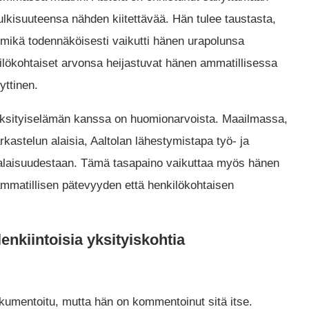
ulkisuuteensa nähden kiitettävää. Hän tulee taustasta,
, mikä todennäköisesti vaikutti hänen urapolunsa
lökohtaiset arvonsa heijastuvat hänen ammatillisessa
ttinen​.
 yksityiselämän kanssa on huomionarvoista. Maailmassa,
rkastelun alaisia, Aaltolan lähestymistapa työ- ja
alaisuudestaan. Tämä tasapaino vaikuttaa myös hänen
ammatillisen pätevyyden että henkilökohtaisen
enkiintoisia yksityiskohtia
 dokumentoitu, mutta hän on kommentoinut sitä itse.