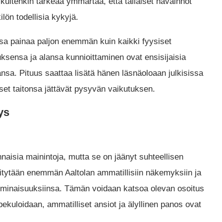
kuitenkin tärkeää ymmärtää, että tällaiset havainnot
lön todellisia kykyjä.
a painaa paljon enemmän kuin kaikki fyysiset
ensa ja alansa kunnioittaminen ovat ensisijaisia ​​
ansa. Pituus saattaa lisätä hänen läsnäoloaan julkisissa
set taitonsa jättävät pysyvän vaikutuksen​.
ys
naisia mainintoja, mutta se on jäänyt suhteellisen
tytään enemmän Aaltolan ammatillisiin näkemyksiin ja
 ominaisuuksiinsa. Tämän voidaan katsoa olevan osoitus
pekuloidaan, ammatilliset ansiot ja älyllinen panos ovat