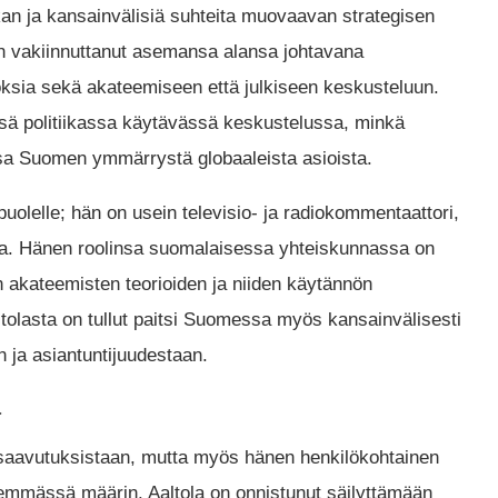
iikan ja kansainvälisiä suhteita muovaavan strategisen
on vakiinnuttanut asemansa alansa johtavana
anoksia sekä akateemiseen että julkiseen keskusteluun.
sä politiikassa käytävässä keskustelussa, minkä
 Suomen ymmärrystä globaaleista asioista​.
puolelle; hän on usein televisio- ja radiokommentaattori,
umia. Hänen roolinsa suomalaisessa yhteiskunnassa on
n akateemisten teorioiden ja niiden käytännön
tolasta on tullut paitsi Suomessa myös kansainvälisesti
 ja asiantuntijuudestaan.
ä
a saavutuksistaan, mutta myös hänen henkilökohtainen
emmässä määrin. Aaltola on onnistunut säilyttämään