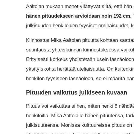
Aaltolan mukaan monet yllättyvät siitä, että hän
hänen pituudekseen arvioidaan noin 192 cm
​
julkisuuden henkilöiden fyysiset ominaisuudet, k
Kiinnostus Mika Aaltolan pituutta kohtaan saatt
suuntausta yhteiskunnan kiinnostuksessa vaikutu
Erityisesti korkeus yhdistetään usein läsnäoloon 
yksityiskohta herättää uteliaisuutta. On kuitenk
henkilön fyysiseen läsnäoloon, se ei määritä hä
Pituuden vaikutus julkiseen kuvaan
Pituus voi vaikuttaa siihen, miten henkilö nähdää
henkilöillä. Mika Aaltolalle hänen pituutensa, ta
julkisuuteensa. Monissa kulttuureissa pituus on u