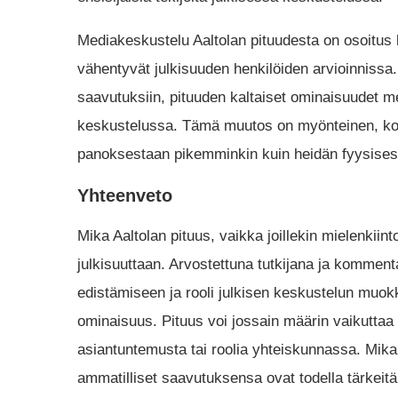
Mediakeskustelu Aaltolan pituudesta on osoitus 
vähentyvät julkisuuden henkilöiden arvioinnissa
saavutuksiin, pituuden kaltaiset ominaisuudet m
keskustelussa. Tämä muutos on myönteinen, ko
panoksestaan ​​pikemminkin kuin heidän fyysise
Yhteenveto
Mika Aaltolan pituus, vaikka joillekin mielenkiin
julkisuuttaan. Arvostettuna tutkijana ja komment
edistämiseen ja rooli julkisen keskustelun muo
ominaisuus. Pituus voi jossain määrin vaikuttaa 
asiantuntemusta tai roolia yhteiskunnassa. Mika
ammatilliset saavutuksensa ovat todella tärkei