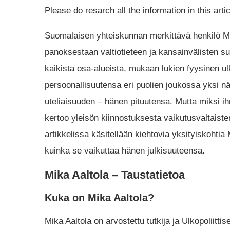
Please do resarch all the information in this arti
Suomalaisen yhteiskunnan merkittävä henkilö Mi
panoksestaan valtiotieteen ja kansainvälisten s
kaikista osa-alueista, mukaan lukien fyysinen u
persoonallisuutensa eri puolien joukossa yksi nä
uteliaisuuden – hänen pituutensa. Mutta miksi ih
kertoo yleisön kiinnostuksesta vaikutusvaltaiste
artikkelissa käsitellään kiehtovia yksityiskohtia
kuinka se vaikuttaa hänen julkisuuteensa.
Mika Aaltola – Taustatietoa
Kuka on Mika Aaltola?
Mika Aaltola on arvostettu tutkija ja Ulkopoliittis