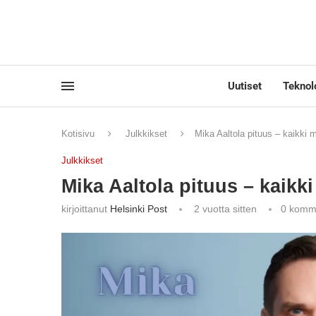
Uutiset
Teknol
Kotisivu
Julkkikset
Mika Aaltola pituus – kaikki m
Julkkikset
Mika Aaltola pituus – kaikki
kirjoittanut
Helsinki Post
2 vuotta sitten
0 komm