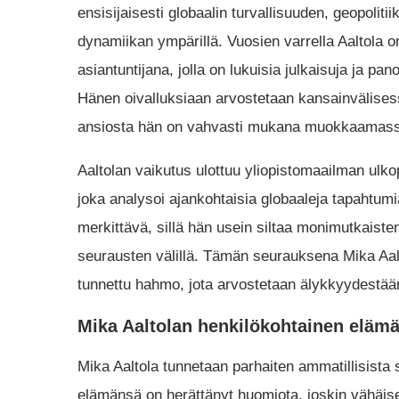
ensisijaisesti globaalin turvallisuuden, geopolit
dynamiikan ympärillä. Vuosien varrella Aaltola 
asiantuntijana, jolla on lukuisia julkaisuja ja p
Hänen oivalluksiaan arvostetaan kansainvälises
ansiosta hän on vahvasti mukana muokkaamassa
Aaltolan vaikutus ulottuu yliopistomaailman ulko
joka analysoi ajankohtaisia ​​globaaleja tapaht
merkittävä, sillä hän usein siltaa monimutkaiste
seurausten välillä. Tämän seurauksena Mika Aal
tunnettu hahmo, jota arvostetaan älykkyydestään
Mika Aaltolan henkilökohtainen eläm
Mika Aaltola tunnetaan parhaiten ammatillisist
elämänsä on herättänyt huomiota, joskin vähäis