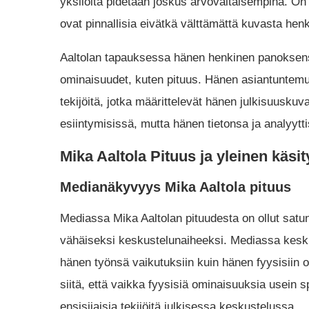
yksilöitä pidetään joskus arvovaltaisempina. On 
ovat pinnallisia eivätkä välttämättä kuvasta henki
Aaltolan tapauksessa hänen henkinen panoksens
ominaisuudet, kuten pituus. Hänen asiantuntemuks
tekijöitä, jotka määrittelevät hänen julkisuuskuv
esiintymisissä, mutta hänen tietonsa ja analyytti
Mika Aaltola Pituus ja yleinen käsit
Medianäkyvyys Mika Aaltola pituus
Mediassa Mika Aaltolan pituudesta on ollut satun
vähäiseksi keskustelunaiheeksi. Mediassa keski
hänen työnsä vaikutuksiin kuin hänen fyysisiin
siitä, että vaikka fyysisiä ominaisuuksia usein s
ensisijaisia tekijöitä julkisessa keskustelussa​.