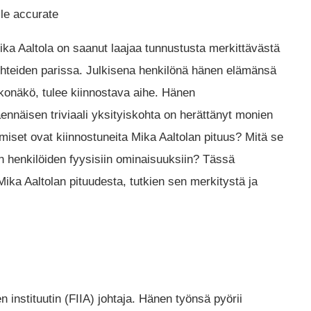
cle accurate
ka Aaltola on saanut laajaa tunnustusta merkittävästä
uhteiden parissa. Julkisena henkilönä hänen elämänsä
lkonäkö, tulee kiinnostava aihe. Hänen
ennäisen triviaali yksityiskohta on herättänyt monien
miset ovat kiinnostuneita Mika Aaltolan pituus? Mitä se
n henkilöiden fyysisiin ominaisuuksiin? Tässä
 Mika Aaltolan pituudesta, tutkien sen merkitystä ja
en instituutin (FIIA) johtaja. Hänen työnsä pyörii