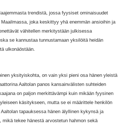
laajemmasta trendistä, jossa fyysiset ominaisuudet
. Maailmassa, joka keskittyy yhä enemmän ansioihin ja
enettävät vähitellen merkitystään julkisessa
ska se kannustaa tunnustamaan yksilöitä heidän
stä ulkonäöstään.
toinen yksityiskohta, on vain yksi pieni osa hänen yleistä
aattorina Aaltolan panos kansainvälisten suhteiden
kkaajana on paljon merkittävämpi kuin mikään fyysinen
yleiseen käsitykseen, mutta se ei määrittele henkilön
 Aaltolan tapauksessa hänen älyllinen kykynsä ja
tä, mikä tekee hänestä arvostetun hahmon sekä