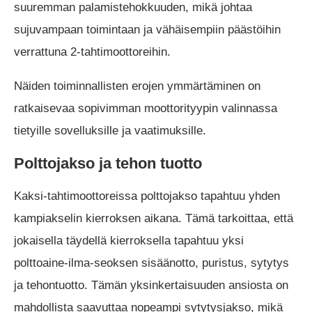
suuremman palamistehokkuuden, mikä johtaa
sujuvampaan toimintaan ja vähäisempiin päästöihin
verrattuna 2-tahtimoottoreihin.
Näiden toiminnallisten erojen ymmärtäminen on
ratkaisevaa sopivimman moottorityypin valinnassa
tietyille sovelluksille ja vaatimuksille.
Polttojakso ja tehon tuotto
Kaksi-tahtimoottoreissa polttojakso tapahtuu yhden
kampiakselin kierroksen aikana. Tämä tarkoittaa, että
jokaisella täydellä kierroksella tapahtuu yksi
polttoaine-ilma-seoksen sisäänotto, puristus, sytytys
ja tehontuotto. Tämän yksinkertaisuuden ansiosta on
mahdollista saavuttaa nopeampi sytytysjakso, mikä