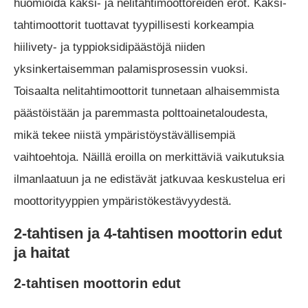
huomioida kaksi- ja nelitahtimoottoreiden erot. Kaksi-
tahtimoottorit tuottavat tyypillisesti korkeampia
hiilivety- ja typpioksidipäästöjä niiden
yksinkertaisemman palamisprosessin vuoksi.
Toisaalta nelitahtimoottorit tunnetaan alhaisemmista
päästöistään ja paremmasta polttoainetaloudesta,
mikä tekee niistä ympäristöystävällisempiä
vaihtoehtoja. Näillä eroilla on merkittäviä vaikutuksia
ilmanlaatuun ja ne edistävät jatkuvaa keskustelua eri
moottorityyppien ympäristökestävyydestä.
2-tahtisen ja 4-tahtisen moottorin edut
ja haitat
2-tahtisen moottorin edut