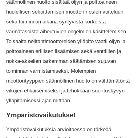
säännöllinen huolto sisältää öljyn ja polttoaineen
huolellisen sekoittamisen moottorin osien voiteluun
sekä toiminnan aikana syntyvistä korkeista
värinätasoista aiheutuvien ongelmien käsittelemisen.
Toisaalta nelitahtimoottoreiden ylläpito vaatii öljyn ja
polttoaineen erillisen lisäämisen sekä venttiilien ja
nokka-akselien tarkemman säätämisen sujuvan
toiminnan varmistamiseksi. Molempien
moottorityyppien säännöllinen huolto on välttämätöntä
vikojen ehkäisemiseksi ja tehokkaan suorituskyvyn
ylläpitämiseksi ajan mittaan.
Ympäristövaikutukset
Ympäristövaikutuksia arvioitaessa on tärkeää