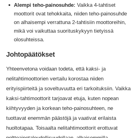
Alempi teho-painosuhde:
Vaikka 4-tahtiset
moottorit ovat tehokkaita, niiden teho-painosuhde
on alhaisempi verrattuna 2-tahtisiin moottoreihin,
mikä voi vaikuttaa suorituskykyyn tietyissä
olosuhteissa.
Johtopäätökset
Yhteenvetona voidaan todeta, että kaksi- ja
nelitahtimoottorien vertailu korostaa niiden
erityispiirteitä ja soveltuvuutta eri tarkoituksiin. Vaikka
kaksi-tahtimoottorit tarjoavat etuja, kuten nopean
kiihtyvyyden ja korkean teho-painosuhteen, ne
tuottavat enemmän päästöjä ja vaativat erilaista
huoltotapaa. Toisaalta nelitahtimoottorit erottuvat
polttoainetaloudellisuudellaan, alhaisemmilla