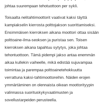
johtaa suurempaan tehotuottoon per sykli.
Toisaalta nelitahtimoottorit vaativat kaksi täyttä
kampiakselin kierrosta polttojakson suorittamiseksi.
Ensimmäisen kierroksen aikana moottori ottaa sisään
polttoaine-ilma-seoksen ja puristaa sen. Toisen
kierroksen aikana tapahtuu sytytys, joka johtaa
tehontuottoon. Tämä pidempi jakso antaa enemmän
aikaa kullekin vaiheelle, mikä edistää sujuvampaa
toimintaa ja parempaa polttoainetehokkuutta
verrattuna kaksi-tahtimoottoreihin. Näiden erojen
ymmärtäminen on olennaista oikean moottorityypin
valinnassa suorituskykyvaatimusten ja
sovellustarpeiden perusteella.