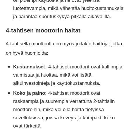
on pidempi käyttöikä ja ne ovat yleensä
luotettavampia, mikä vähentää huoltokustannuksia
ja parantaa suorituskykyä pitkällä aikavälillä.
4-tahtisen moottorin haitat
4-tahtisella moottorilla on myös joitakin haittoja, jotka
on hyvä huomioida:
Kustannukset:
4-tahtiset moottorit ovat kalliimpia
valmistaa ja huoltaa, mikä voi lisätä
alkuinvestointeja ja käyttökustannuksia.
Koko ja paino:
4-tahtiset moottorit ovat
raskaampia ja suurempia verrattuna 2-tahtisiin
moottoreihin, mikä voi olla haitta tietyissä
sovelluksissa, joissa keveys ja kompakti koko
ovat tärkeitä.