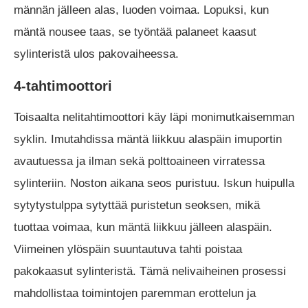
männän jälleen alas, luoden voimaa. Lopuksi, kun
mäntä nousee taas, se työntää palaneet kaasut
sylinteristä ulos pakovaiheessa.
4-tahtimoottori
Toisaalta nelitahtimoottori käy läpi monimutkaisemman
syklin. Imutahdissa mäntä liikkuu alaspäin imuportin
avautuessa ja ilman sekä polttoaineen virratessa
sylinteriin. Noston aikana seos puristuu. Iskun huipulla
sytytystulppa sytyttää puristetun seoksen, mikä
tuottaa voimaa, kun mäntä liikkuu jälleen alaspäin.
Viimeinen ylöspäin suuntautuva tahti poistaa
pakokaasut sylinteristä. Tämä nelivaiheinen prosessi
mahdollistaa toimintojen paremman erottelun ja