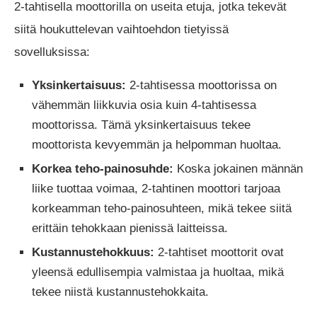
2-tahtisella moottorilla on useita etuja, jotka tekevät
siitä houkuttelevan vaihtoehdon tietyissä
sovelluksissa:
Yksinkertaisuus:
2-tahtisessa moottorissa on
vähemmän liikkuvia osia kuin 4-tahtisessa
moottorissa. Tämä yksinkertaisuus tekee
moottorista kevyemmän ja helpomman huoltaa.
Korkea teho-painosuhde:
Koska jokainen männän
liike tuottaa voimaa, 2-tahtinen moottori tarjoaa
korkeamman teho-painosuhteen, mikä tekee siitä
erittäin tehokkaan pienissä laitteissa.
Kustannustehokkuus:
2-tahtiset moottorit ovat
yleensä edullisempia valmistaa ja huoltaa, mikä
tekee niistä kustannustehokkaita.