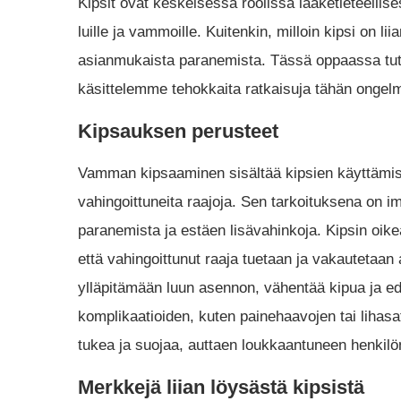
Kipsit ovat keskeisessä roolissa lääketieteellise
luille ja vammoille. Kuitenkin, milloin kipsi on lii
asianmukaista paranemista. Tässä oppaassa tutki
käsittelemme tehokkaita ratkaisuja tähän ongel
Kipsauksen perusteet
Vamman kipsaaminen sisältää kipsien käyttämis
vahingoittuneita raajoja. Sen tarkoituksena on i
paranemista ja estäen lisävahinkoja. Kipsin oik
että vahingoittunut raaja tuetaan ja vakautetaan
ylläpitämään luun asennon, vähentää kipua ja e
komplikaatioiden, kuten painehaavojen tai lihasatr
tukea ja suojaa, auttaen loukkaantuneen henkil
Merkkejä liian löysästä kipsistä