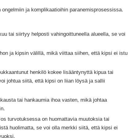
siin ongelmiin ja komplikaatioihin paranemisprosessissa.
kuu tai siirtyy helposti vahingoittuneella alueella, se voi
ihon ja kipsin välillä, mikä viittaa siihen, että kipsi ei istu
ukkaantunut henkilö kokee lisääntynyttä kipua tai
 johtua siitä, että kipsi on liian löysä ja sallii
nkausta tai hankaumia ihoa vasten, mikä johtaa
in.
os turvotuksessa on huomattavia muutoksia tai
stä huolimatta, se voi olla merkki siitä, että kipsi ei
vuoksi.