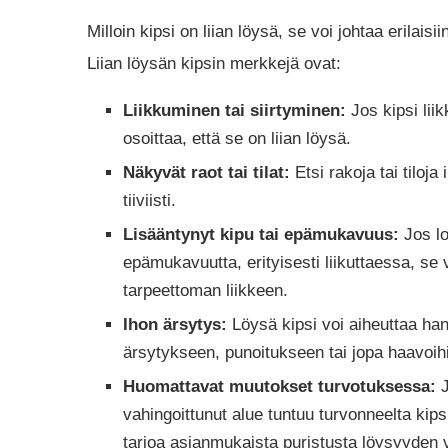
Milloin kipsi on liian löysä, se voi johtaa erilai
Liian löysän kipsin merkkejä ovat:
Liikkuminen tai siirtyminen:
Jos kipsi liik
osoittaa, että se on liian löysä.
Näkyvät raot tai tilat:
Etsi rakoja tai tiloja 
tiiviisti.
Lisääntynyt kipu tai epämukavuus:
Jos lo
epämukavuutta, erityisesti liikuttaessa, se voi
tarpeettoman liikkeen.
Ihon ärsytys:
Löysä kipsi voi aiheuttaa ha
ärsytykseen, punoitukseen tai jopa haavoih
Huomattavat muutokset turvotuksessa:
J
vahingoittunut alue tuntuu turvonneelta kipsi
tarjoa asianmukaista puristusta löysyyden 