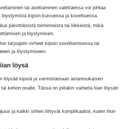
veltaminen tai asettaminen valettaessa voi johtaa
a löystymistä kipsin kuivuessa ja kovettuessa.
ua päivittäisistä toiminnoista tai liikkeistä, mikä
ettämisen ja löystymisen.
n tarjoajien virheet kipsin soveltamisessa tai
teen ja löystymiseen.
iian löysä
iian löysää kipsiä ja varmistamaan asianmukaisen
 tai kehon osalle. Tässä on joitakin vaiheita liian löysän
juus ja kaikki siihen liittyvät komplikaatiot, kuten ihon