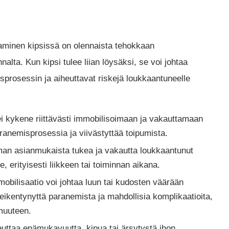
minen kipsissä on olennaista tehokkaan
lta. Kun kipsi tulee liian löysäksi, se voi johtaa
sprosessin ja aiheuttavat riskejä loukkaantuneelle
i kykene riittävästi immobilisoimaan ja vakauttamaan
aranemisprosessia ja viivästyttää toipumista.
man asianmukaista tukea ja vakautta loukkaantunut
lle, erityisesti liikkeen tai toiminnan aikana.
obilisaatio voi johtaa luun tai kudosten väärään
heikentynyttä paranemista ja mahdollisia komplikaatioita,
muuteen.
euttaa epämukavuutta, kipua tai ärsytystä ihon