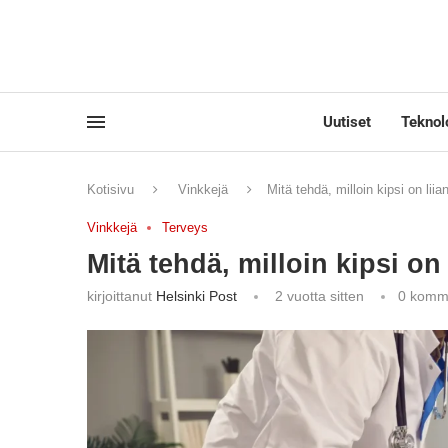
Uutiset
Teknol
Kotisivu
Vinkkejä
Mitä tehdä, milloin kipsi on liia
Vinkkejä
Terveys
Mitä tehdä, milloin kipsi on
kirjoittanut
Helsinki Post
2 vuotta sitten
0 komm