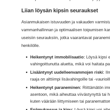
Liian löysän kipsin seuraukset
Asianmukaisen istuvuuden ja vakauden varmista
vammanhallinnan ja optimaalisen toipumisen kanna
useisiin seurauksiin, jotka vaarantavat paranemi
henkilölle.
Heikentynyt immobilisaatio:
Löysä kipsi e
vahingoittunutta aluetta, mikä voi haitata p
Lisääntynyt uudelleenvammojen riski:
Il
raaja on alttiimpi lisävahingoille tai -vaurioi
Heikentynyt paraneminen:
Riittämätön imm
asentoon, mikä aiheuttaa viivästynyttä tai 
kuten väärään liittymiseen tai paranematto
Epämukavuus ja kipu:
Löysä kipsi voi aih