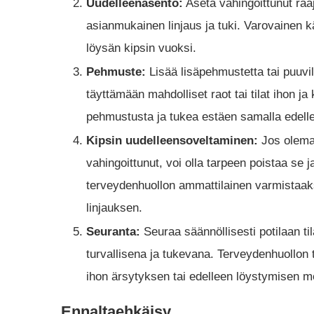
Uudelleenasento:
Aseta vahingoittunut raa
asianmukainen linjaus ja tuki. Varovainen kä
löysän kipsin vuoksi.
Pehmuste:
Lisää lisäpehmustetta tai puuvil
täyttämään mahdolliset raot tai tilat ihon j
pehmustusta ja tukea estäen samalla edellee
Kipsin uudelleensoveltaminen:
Jos olemas
vahingoittunut, voi olla tarpeen poistaa se 
terveydenhuollon ammattilainen varmistaa
linjauksen.
Seuranta:
Seuraa säännöllisesti potilaan ti
turvallisena ja tukevana. Terveydenhuollon 
ihon ärsytyksen tai edelleen löystymisen me
Ennaltaehkäisy