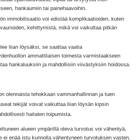
seen, hankaumiin tai painehaavoihin.
ön immobilisaatio voi edistää komplikaatioiden, kuten
aurioiden, kehittymistä, mikä voi vaikuttaa pitkän
lee liian löysäksi, se saattaa vaatia
eydenhuollon ammattilaisen toimesta varmistaakseen
aa hankaluuksiin ja mahdollisiin viivästyksiin hoidossa.
on olennaista tehokkaan vammanhallinnan ja tuen
eat tekijät voivat vaikuttaa liian löysän kipsin
dollisesti haitaten toipumista.
ittuneen alueen ympärillä oleva turvotus voi vähentyä,
e ei enää istu kunnolla vähentyneen turvotuksen vasten.