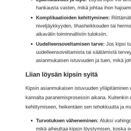
hankausta vasten, mikä johtaa ihon hajoami
Komplikaatioiden kehittyminen:
Riittämät
niveljäykkyyden, lihasheikkouden tai hermov
aikavälin toiminnallisiin tuloksiin.
Uudelleensoveltamisen tarve:
Jos kipsi tu
uudelleensoveltamista tai säätämistä terv
asianmukaisen istuvuuden ja tuen, mikä joht
Liian löysän kipsin syitä
Kipsin asianmukaisen istuvuuden ylläpitäminen 
kannalta paranemisprosessin aikana. Kuitenkin us
kehittymiseen, heikentäen sen tehokkuutta ja mah
Turvotuksen väheneminen:
Aluksi vahingo
mikä aiheuttaa kipsin löystymisen, koska s