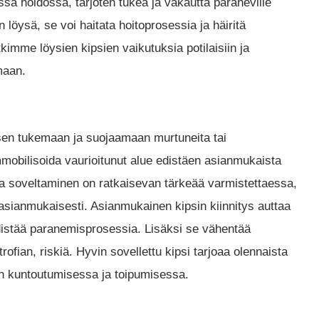
ssä hoidossa, tarjoten tukea ja vakautta paraneville
an löysä, se voi haitata hoitoprosessia ja häiritä
mme löysien kipsien vaikutuksia potilaisiin ja
maan.
en tukemaan ja suojaamaan murtuneita tai
mmobilisoida vaurioitunut alue edistäen asianmukaista
ea soveltaminen on ratkaisevan tärkeää varmistettaessa,
 asianmukaisesti. Asianmukainen kipsin kiinnitys auttaa
distää paranemisprosessia. Lisäksi se vähentää
ofian, riskiä. Hyvin sovellettu kipsi tarjoaa olennaista
ön kuntoutumisessa ja toipumisessa.