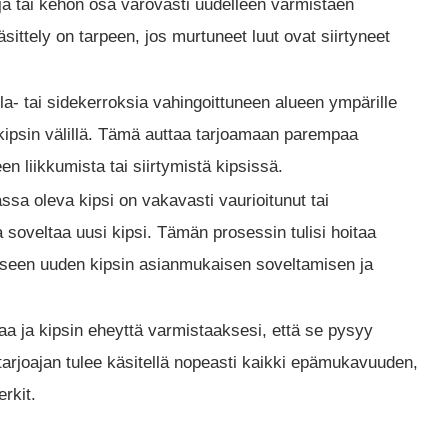
ja tai kehon osa varovasti uudelleen varmistaen
sittely on tarpeen, jos murtuneet luut ovat siirtyneet
la- tai sidekerroksia vahingoittuneen alueen ympärille
a kipsin välillä. Tämä auttaa tarjoamaan parempaa
n liikkumista tai siirtymistä kipsissä.
sa oleva kipsi on vakavasti vaurioitunut tai
ja soveltaa uusi kipsi. Tämän prosessin tulisi hoitaa
kseen uuden kipsin asianmukaisen soveltamisen ja
laa ja kipsin eheyttä varmistaaksesi, että se pysyy
tarjoajan tulee käsitellä nopeasti kaikki epämukavuuden,
rkit.