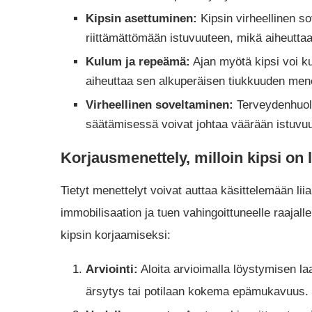
Kipsin asettuminen:
Kipsin virheellinen so
riittämättömään istuvuuteen, mikä aiheutta
Kulum ja repeämä:
Ajan myötä kipsi voi kul
aiheuttaa sen alkuperäisen tiukkuuden men
Virheellinen soveltaminen:
Terveydenhuollo
säätämisessä voivat johtaa väärään istuvuu
Korjausmenettely, milloin kipsi on l
Tietyt menettelyt voivat auttaa käsittelemään l
immobilisaation ja tuen vahingoittuneelle raajalle
kipsin korjaamiseksi:
Arviointi:
Aloita arvioimalla löystymisen laa
ärsytys tai potilaan kokema epämukavuus.