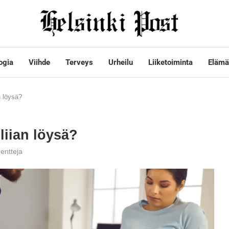
ogia
Viihde
Terveys
Urheilu
Liiketoiminta
Elämä
n löysä?
 liian löysä?
entteja