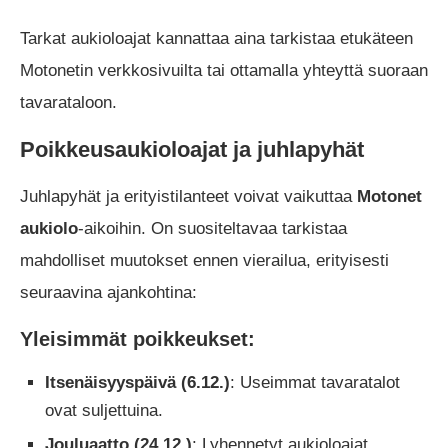
Tarkat aukioloajat kannattaa aina tarkistaa etukäteen
Motonetin verkkosivuilta tai ottamalla yhteyttä suoraan
tavarataloon.
Poikkeusaukioloajat ja juhlapyhät
Juhlapyhät ja erityistilanteet voivat vaikuttaa
Motonet
aukiolo
-aikoihin. On suositeltavaa tarkistaa
mahdolliset muutokset ennen vierailua, erityisesti
seuraavina ajankohtina:
Yleisimmät poikkeukset:
Itsenäisyyspäivä (6.12.)
: Useimmat tavaratalot
ovat suljettuina.
Jouluaatto (24.12.)
: Lyhennetyt aukioloajat,