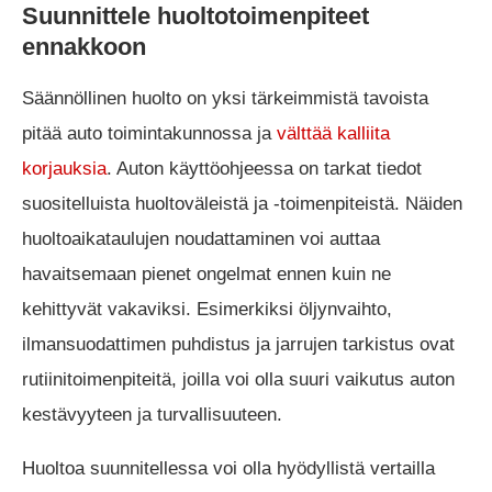
Suunnittele huoltotoimenpiteet
ennakkoon
Säännöllinen huolto on yksi tärkeimmistä tavoista
pitää auto toimintakunnossa ja
välttää kalliita
korjauksia
. Auton käyttöohjeessa on tarkat tiedot
suositelluista huoltoväleistä ja -toimenpiteistä. Näiden
huoltoaikataulujen noudattaminen voi auttaa
havaitsemaan pienet ongelmat ennen kuin ne
kehittyvät vakaviksi. Esimerkiksi öljynvaihto,
ilmansuodattimen puhdistus ja jarrujen tarkistus ovat
rutiinitoimenpiteitä, joilla voi olla suuri vaikutus auton
kestävyyteen ja turvallisuuteen.
Huoltoa suunnitellessa voi olla hyödyllistä vertailla