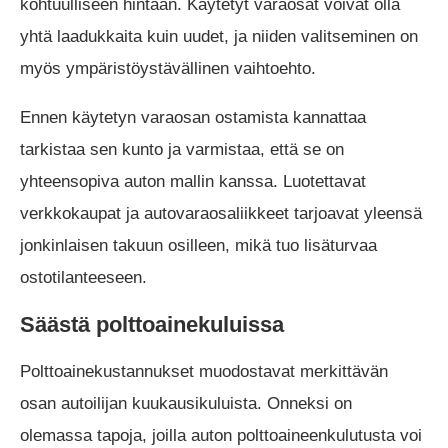
kohtuulliseen hintaan. Käytetyt varaosat voivat olla
yhtä laadukkaita kuin uudet, ja niiden valitseminen on
myös ympäristöystävällinen vaihtoehto.
Ennen käytetyn varaosan ostamista kannattaa
tarkistaa sen kunto ja varmistaa, että se on
yhteensopiva auton mallin kanssa. Luotettavat
verkkokaupat ja autovaraosaliikkeet tarjoavat yleensä
jonkinlaisen takuun osilleen, mikä tuo lisäturvaa
ostotilanteeseen.
Säästä polttoainekuluissa
Polttoainekustannukset muodostavat merkittävän
osan autoilijan kuukausikuluista. Onneksi on
olemassa tapoja, joilla auton polttoaineenkulutusta voi