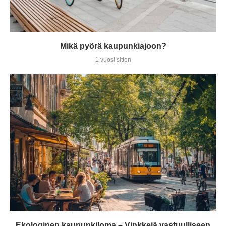
Mikä pyörä kaupunkiajoon?
1 vuosi sitten
Ekologinen kaupunkiloma – Vinkkejä vastuulliseen