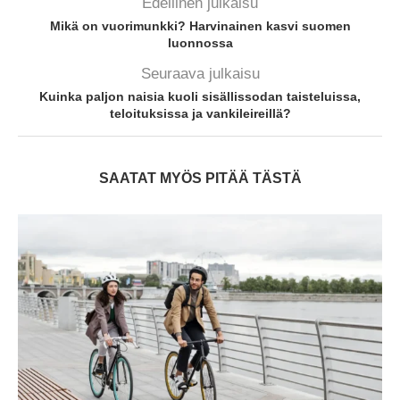
Edellinen julkaisu
Mikä on vuorimunkki? Harvinainen kasvi suomen
luonnossa
Seuraava julkaisu
Kuinka paljon naisia kuoli sisällissodan taisteluissa,
teloituksissa ja vankileireillä?
SAATAT MYÖS PITÄÄ TÄSTÄ