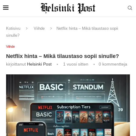
Kotisivu
Viihde
Netflix hinta – Mikä tilaustaso sopii
sinulle?
Viihde
Netflix hinta – Mikä tilaustaso sopii sinulle?
kirjoittanut
Helsinki Post
1 vuosi sitten
0 kommentteja