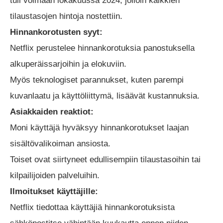
tuli voimaan lokakuussa 2024, jolloin kaikkien
tilaustasojen hintoja nostettiin.
Hinnankorotusten syyt:
Netflix perustelee hinnankorotuksia panostuksella
alkuperäissarjoihin ja elokuviin.
Myös teknologiset parannukset, kuten parempi
kuvanlaatu ja käyttöliittymä, lisäävät kustannuksia.
Asiakkaiden reaktiot:
Moni käyttäjä hyväksyy hinnankorotukset laajan
sisältövalikoiman ansiosta.
Toiset ovat siirtyneet edullisempiin tilaustasoihin tai
kilpailijoiden palveluihin.
Ilmoitukset käyttäjille:
Netflix tiedottaa käyttäjiä hinnankorotuksista