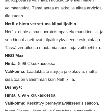
sähköpostitse vähintään kuukautta ennen niiden
voimaantuloa. Tämä antaa asiakkaille aikaa arvioida
tilaustaan.
Netflix hinta verrattuna kilpailijoihin
Netflix ei ole ainoa suoratoistopalvelu markkinoilla, ja
sen hinnat asettuvat kilpailukykyiseen keskihintaan.
Tässä vertailussa muutamia suosittuja vaihtoehtoja:
HBO Max:
Hinta:
8,99 € kuukaudessa
Valikoima:
Laadukkaita sarjoja ja elokuvia, mutta
sisältöä on vähemmän kuin Netflixillä.
Disney+:
Hinta:
8,99 € kuukaudessa
Valikoima:
Keskittyy perheystävälliseen sisältöön,