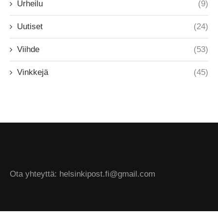
Urheilu
(9)
Uutiset
(24)
Viihde
(53)
Vinkkejä
(45)
Ota yhteyttä: helsinkipost.fi@gmail.com