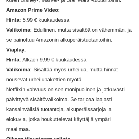
kuten Disney-, Marvel- ja Star Wars -tuotantoihin.
Amazon Prime Video:
Hinta:
5,99 € kuukaudessa
Valikoima:
Edullinen, mutta sisältöä on vähemmän, ja
se painottuu Amazonin alkuperäistuotantoihin.
Viaplay:
Hinta:
Alkaen 9,99 € kuukaudessa
Valikoima:
Sisältää myös urheilua, mutta hinnat
nousevat urheilupakettien myötä.
Netflixin vahvuus on sen monipuolinen ja jatkuvasti
päivittyvä sisältövalikoima. Se tarjoaa laajasti
kansainvälisiä tuotantoja, alkuperäissarjoja ja
elokuvia, jotka houkuttelevat käyttäjiä ympäri
maailmaa.