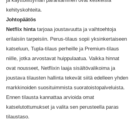
ja käyttöliittymän parantaminen ovat keskeisiä
kehityskohteita.
Johtopäätös
Netflix hinta
tarjoaa joustavuutta ja vaihtoehtoja
erilaisiin tarpeisiin. Perus-tilaus sopii yksinkertaiseen
katseluun, Tupla-tilaus perheille ja Premium-tilaus
niille, jotka arvostavat huippulaatua. Vaikka hinnat
ovat nousseet, Netflixin laaja sisältövalikoima ja
joustava tilausten hallinta tekevät siitä edelleen yhden
markkinoiden suosituimmista suoratoistopalveluista.
Ennen tilausta kannattaa arvioida omat
katselutottumukset ja valita sen perusteella paras
tilaustaso.