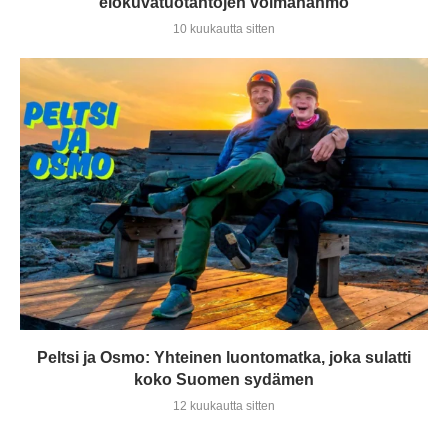
elokuvatuotantojen voimahahmo
10 kuukautta sitten
Peltsi ja Osmo: Yhteinen luontomatka, joka sulatti
koko Suomen sydämen
12 kuukautta sitten