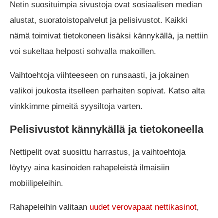
Netin suosituimpia sivustoja ovat sosiaalisen median
alustat, suoratoistopalvelut ja pelisivustot. Kaikki
nämä toimivat tietokoneen lisäksi kännykällä, ja nettiin
voi sukeltaa helposti sohvalla makoillen.
Vaihtoehtoja viihteeseen on runsaasti, ja jokainen
valikoi joukosta itselleen parhaiten sopivat. Katso alta
vinkkimme pimeitä syysiltoja varten.
Pelisivustot kännykällä ja tietokoneella
Nettipelit ovat suosittu harrastus, ja vaihtoehtoja
löytyy aina kasinoiden rahapeleistä ilmaisiin
mobiilipeleihin.
Rahapeleihin valitaan
uudet verovapaat nettikasinot
,