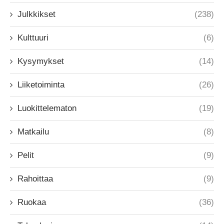
Julkkikset
(238)
Kulttuuri
(6)
Kysymykset
(14)
Liiketoiminta
(26)
Luokittelematon
(19)
Matkailu
(8)
Pelit
(9)
Rahoittaa
(9)
Ruokaa
(36)