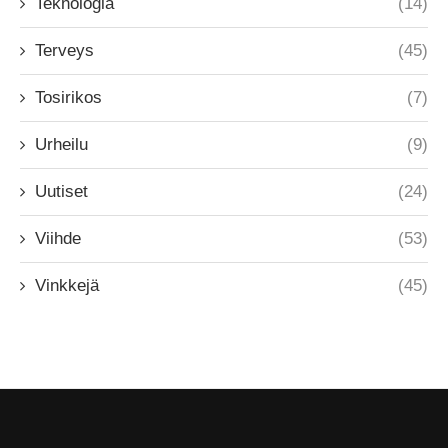
Teknologia
(14)
Terveys
(45)
Tosirikos
(7)
Urheilu
(9)
Uutiset
(24)
Viihde
(53)
Vinkkejä
(45)