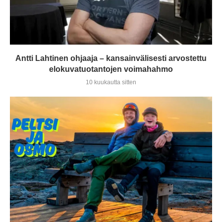
Antti Lahtinen ohjaaja – kansainvälisesti arvostettu
elokuvatuotantojen voimahahmo
10 kuukautta sitten