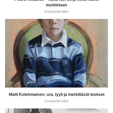
muistetaan
8 kuukautta sitten
Matti Kolehmainen: ura, tyyli ja merkittävät teokset
9 kuukautta sitten