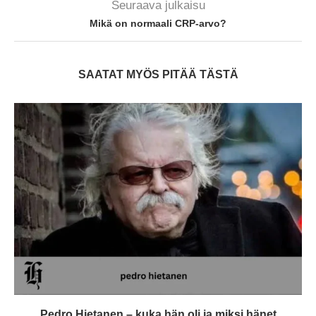
Seuraava julkaisu
Mikä on normaali CRP-arvo?
SAATAT MYÖS PITÄÄ TÄSTÄ
Pedro Hietanen – kuka hän oli ja miksi hänet