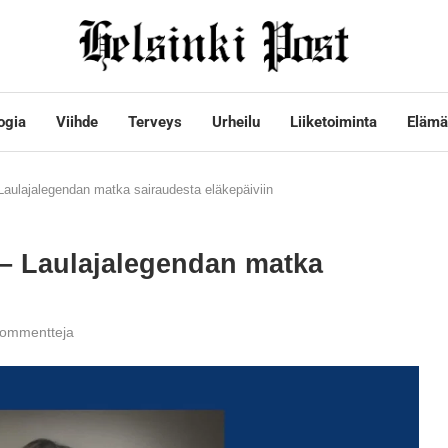
ogia
Viihde
Terveys
Urheilu
Liiketoiminta
Elämä
 Laulajalegendan matka sairaudesta eläkepäiviin
 – Laulajalegendan matka
kommentteja