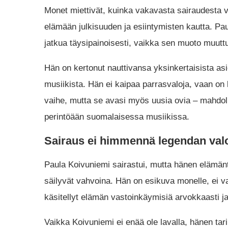
Monet miettivät, kuinka vakavasta sairaudesta vo
elämään julkisuuden ja esiintymisten kautta. Pa
jatkua täysipainoisesti, vaikka sen muoto muutt
Hän on kertonut nauttivansa yksinkertaisista asi
musiikista. Hän ei kaipaa parrasvaloja, vaan on 
vaihe, mutta se avasi myös uusia ovia – mahdoll
perintöään suomalaisessa musiikissa.
Sairaus ei himmennä legendan val
Paula Koivuniemi sairastui, mutta hänen elämän
säilyvät vahvoina. Hän on esikuva monelle, ei v
käsitellyt elämän vastoinkäymisiä arvokkaasti j
Vaikka Koivuniemi ei enää ole lavalla, hänen tar