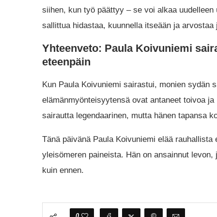
siihen, kun työ päättyy – se voi alkaa uudellee
sallittua hidastaa, kuunnella itseään ja arvostaa
Yhteenveto: Paula Koivuniemi sair
eteenpäin
Kun Paula Koivuniemi sairastui, monien sydän s
elämänmyönteisyytensä ovat antaneet toivoa ja i
sairautta legendaarinen, mutta hänen tapansa ko
Tänä päivänä Paula Koivuniemi elää rauhallista 
yleisömeren paineista. Hän on ansainnut levon, j
kuin ennen.
0