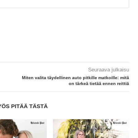
Seuraava julkaisu
Miten valita täydellinen auto pitkille matkoille: mitä
on tärkeä tietää ennen reittiä
YÖS PITÄÄ TÄSTÄ