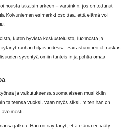
i nousta takaisin arkeen – varsinkin, jos on tottunut
ula Koivuniemen esimerkki osoittaa, että elämä voi
uu.
oista, kuten hyvistä keskusteluista, luonnosta ja
löytänyt rauhan hiljaisuudessa. Sairastuminen oli raskas
isuuden syventyä omiin tunteisiin ja pohtia omaa
oa
työnsä ja vaikutuksensa suomalaiseen musiikkiin
ain taiteensa vuoksi, vaan myös siksi, miten hän on
a avoimesti.
inansa jatkuu. Hän on näyttänyt, että elämä ei pääty