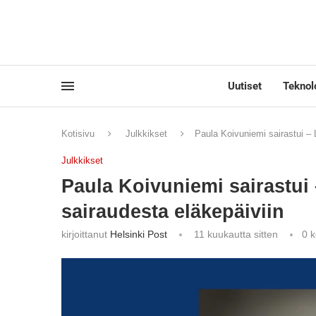
Uutiset
Teknol
Kotisivu
Julkkikset
Paula Koivuniemi sairastui –
Julkkikset
Paula Koivuniemi sairastui
sairaudesta eläkepäiviin
kirjoittanut
Helsinki Post
11 kuukautta sitten
0 