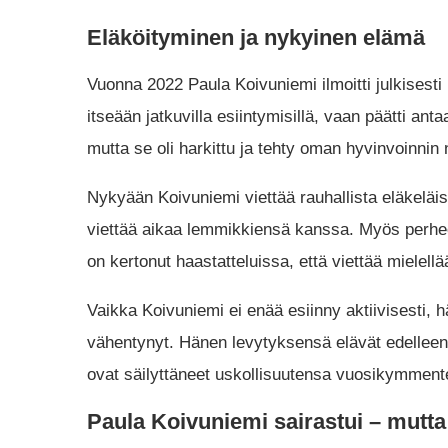
Eläköityminen ja nykyinen elämä
Vuonna 2022 Paula Koivuniemi ilmoitti julkisesti
itseään jatkuvilla esiintymisillä, vaan päätti anta
mutta se oli harkittu ja tehty oman hyvinvoinnin
Nykyään Koivuniemi viettää rauhallista eläkeläi
viettää aikaa lemmikkiensä kanssa. Myös perhee
on kertonut haastatteluissa, että viettää mielel
Vaikka Koivuniemi ei enää esiinny aktiivisesti,
vähentynyt. Hänen levytyksensä elävät edelleen 
ovat säilyttäneet uskollisuutensa vuosikymment
Paula Koivuniemi sairastui – mutta