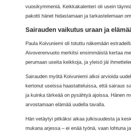
vuosikymmeniä. Keikkakalenteri oli usein täynnä,
pakotti hänet hidastamaan ja tarkastelemaan o
Sairauden vaikutus uraan ja elämä
Paula Koivuniemi oli totuttu näkemään estradeill
Aivoverenvuoto merkitsi ensimmäistä kertaa mer
perumaan useita keikkoja, ja yleisö jäi ihmettel
Sairauden myötä Koivuniemi alkoi arvioida uud
kertonut useissa haastatteluissa, että sairaus 
ja kuinka tärkeää on pysähtyä ajoissa. Hänen mu
arvostamaan elämää uudella tavalla.
Hän vetäytyi pitkäksi aikaa julkisuudesta ja kes
mukana arjessa – ei enää työnä, vaan lohtuna ja 