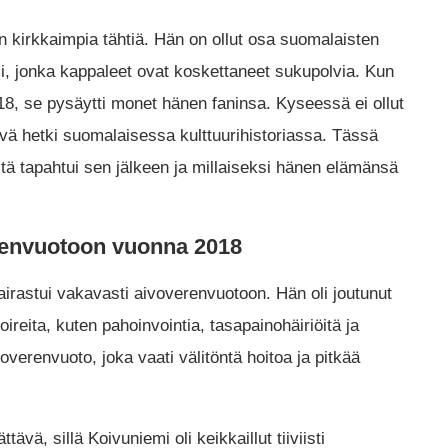
 kirkkaimpia tähtiä. Hän on ollut osa suomalaisten
si, jonka kappaleet ovat koskettaneet sukupolvia. Kun
8, se pysäytti monet hänen faninsa. Kyseessä ei ollut
ävä hetki suomalaisessa kulttuurihistoriassa. Tässä
tä tapahtui sen jälkeen ja millaiseksi hänen elämänsä
erenvuotoon vuonna 2018
airastui vakavasti aivoverenvuotoon. Hän oli joutunut
ireita, kuten pahoinvointia, tasapainohäiriöitä ja
verenvuoto, joka vaati välitöntä hoitoa ja pitkää
ävä, sillä Koivuniemi oli keikkaillut tiiviisti