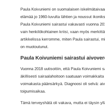
Paula Koivuniemi on suomalaisen iskelmätaivaan
elämää jo 1960-luvulta lähtien ja noussut ikonik
Paula Koivuniemi sairastui vakavasti vuonna 201
vain henkilökohtainen kriisi, vaan myös merkitt
artikkelissa kerromme, miten Paula sairastui, mi
on muotoutunut.
Paula Koivuniemi sairastui aivov
Vuonna 2018 uutisoitiin, että Paula Koivuniemi s
äkillisesti sairaalahoitoon saatuaan voimakkaita o
voimakasta päänsärkyä. Diagnoosi oli selvä: aivo
toipumisaikaa.
Tämä terveyshätä oli vakava, mutta ei täysin yllätt