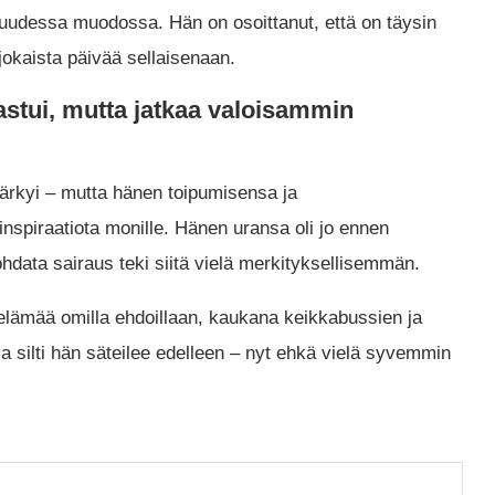
n uudessa muodossa. Hän on osoittanut, että on täysin
 jokaista päivää sellaisenaan.
astui, mutta jatkaa valoisammin
ärkyi – mutta hänen toipumisensa ja
nspiraatiota monille. Hänen uransa oli jo ennen
hdata sairaus teki siitä vielä merkityksellisemmän.
elämää omilla ehdoillaan, kaukana keikkabussien ja
a silti hän säteilee edelleen – nyt ehkä vielä syvemmin