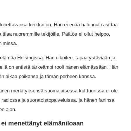
 lopettavansa keikkailun. Hän ei enää halunnut rasittaa
a tilaa nuoremmille tekijöille. Päätös ei ollut helppo,
 nimissä.
selämää Helsingissä. Hän ulkoilee, tapaa ystäviään ja
llä on entistä tärkeämpi rooli hänen elämässään. Hän
lään aikaa poikansa ja tämän perheen kanssa.
 hänen merkityksensä suomalaisessa kulttuurissa ei ole
radiossa ja suoratoistopalveluissa, ja hänen faninsa
en ajan.
 ei menettänyt elämäniloaan