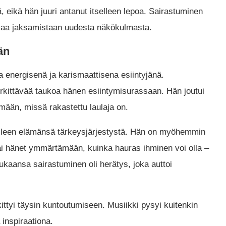
 eikä hän juuri antanut itselleen lepoa. Sairastuminen
maa jaksamistaan uudesta näkökulmasta.
än
a energisenä ja karismaattisena esiintyjänä.
kittävää taukoa hänen esiintymisurassaan. Hän joutui
emään, missä rakastettu laulaja on.
elleen elämänsä tärkeysjärjestystä. Hän on myöhemmin
sai hänet ymmärtämään, kuinka hauras ihminen voi olla –
kaansa sairastuminen oli herätys, joka auttoi
kittyi täysin kuntoutumiseen. Musiikki pysyi kuitenkin
inspiraationa.