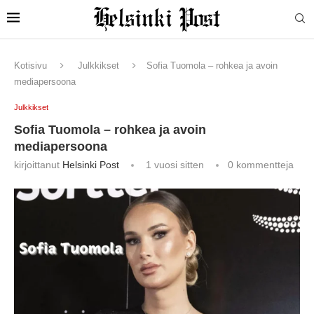
Kotisivu
Julkkikset
Sofia Tuomola – rohkea ja avoin
mediapersoona
Julkkikset
Sofia Tuomola – rohkea ja avoin
mediapersoona
kirjoittanut
Helsinki Post
1 vuosi sitten
0 kommentteja