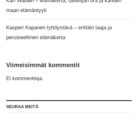
Kari Walden – elämäkerta, taiteilijan ura ja kahden
maan elämäntyyli
Kasperi Kapanen tyttöystävä – erittäin laaja ja
perusteellinen elämäkerta
Viimeisimmät kommentit
Ei kommentteja.
SEURAA MEITÄ