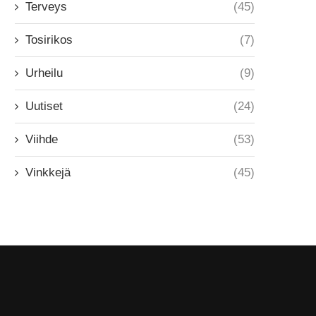
Terveys
(45)
Tosirikos
(7)
Urheilu
(9)
Uutiset
(24)
Viihde
(53)
Vinkkejä
(45)