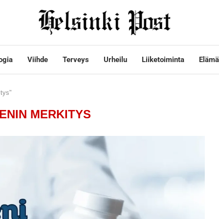
ogia
Viihde
Terveys
Urheilu
Liiketoiminta
Elämä
tys"
ENIN MERKITYS