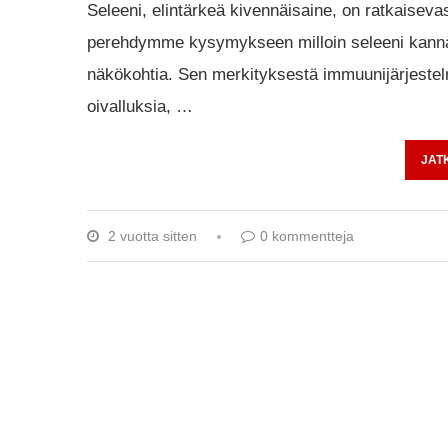
Seleeni, elintärkeä kivennäisaine, on ratkaiseva
perehdymme kysymykseen milloin seleeni kannatta
näkökohtia. Sen merkityksestä immuunijärjeste
oivalluksia, …
JAT
2 vuotta sitten
0 kommentteja