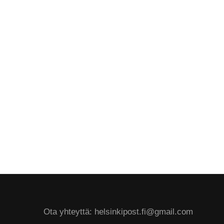
Ota yhteyttä: helsinkipost.fi@gmail.com