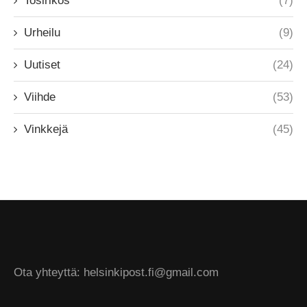
Tosirikos
(7)
Urheilu
(9)
Uutiset
(24)
Viihde
(53)
Vinkkejä
(45)
Ota yhteyttä: helsinkipost.fi@gmail.com