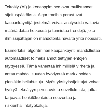
Tekoäly (AI) ja koneoppiminen ovat mullistaneet
sijoituspäätöksiä. Algoritmeihin perustuvat
kaupankäyntijärjestelmät voivat analysoida valtavia
määriä dataa hetkessä ja tunnistaa trendejä, joita
ihmissijoittajan on mahdotonta havaita yhtä nopeasti.
Esimerkiksi algoritminen kaupankäynti mahdollistaa
automaattiset toimeksiannot tiettyjen ehtojen
täyttyessä. Tämä vähentää inhimillisiä virheitä ja
antaa mahdollisuuden hyödyntää markkinoiden
pieniäkin heilahteluja. Myös yksityissijoittajat voivat
hyötyä tekoälyyn perustuvista sovelluksista, jotka
tarjoavat henkilökohtaista neuvontaa ja
riskienhallintatyökaluja.