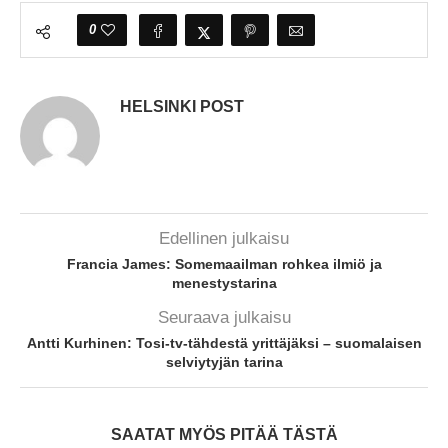
0
HELSINKI POST
Edellinen julkaisu
Francia James: Somemaailman rohkea ilmiö ja
menestystarina
Seuraava julkaisu
Antti Kurhinen: Tosi-tv-tähdestä yrittäjäksi – suomalaisen
selviytyjän tarina
SAATAT MYÖS PITÄÄ TÄSTÄ