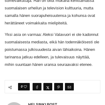
somevaikuttaja. Hän on ollut mukana kehittämässä
suomalaisen urheilun ja television kulttuuria, mutta
samalla hänen suorapuheisuutensa ja kohunsa ovat
herättäneet voimakkaita mielipiteitä.
Yksi asia on varmaa: Aleksi Valavuori ei ole kadonnut
suomalaisesta mediasta, eikä hän todennäköisesti ole
poistumassa julkisuudesta aivan lähiaikoina. Hänen
tarinansa jatkuu edelleen, ja tulevaisuus näyttää,
mihin suuntaan hänen uransa seuraavaksi etenee.
0
HELSINKI POST