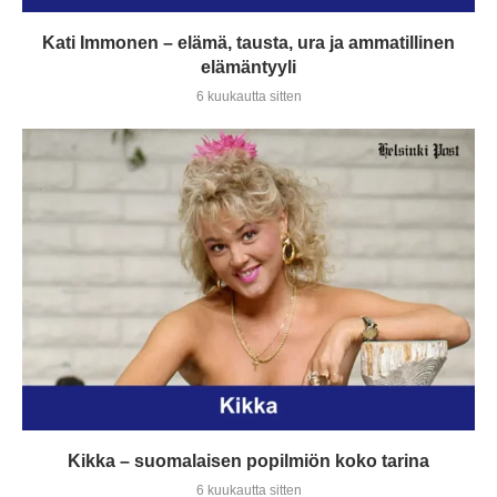
Kati Immonen – elämä, tausta, ura ja ammatillinen
elämäntyyli
6 kuukautta sitten
Kikka – suomalaisen popilmiön koko tarina
6 kuukautta sitten