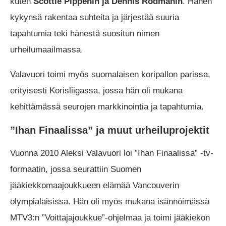
kuten
Scottie Pippenin ja Dennis Rodmanin
. Hänen
kykynsä rakentaa suhteita ja järjestää suuria
tapahtumia teki hänestä suositun nimen
urheilumaailmassa.
Valavuori toimi myös suomalaisen koripallon parissa,
erityisesti Korisliigassa, jossa hän oli mukana
kehittämässä seurojen markkinointia ja tapahtumia.
”Ihan Finaalissa” ja muut urheiluprojektit
Vuonna 2010 Aleksi Valavuori loi ”Ihan Finaalissa” -tv-
formaatin, jossa seurattiin Suomen
jääkiekkomaajoukkueen elämää Vancouverin
olympialaisissa. Hän oli myös mukana isännöimässä
MTV3:n ”Voittajajoukkue”-ohjelmaa ja toimi jääkiekon