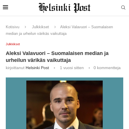
Kotisivu
Julkkikset
Aleksi Valavuori – Suomalaisen
median ja urheilun värikäs vaikuttaja
Julkkikset
Aleksi Valavuori – Suomalaisen median ja
urheilun värikäs vaikuttaja
kirjoittanut
Helsinki Post
1 vuosi sitten
0 kommentteja