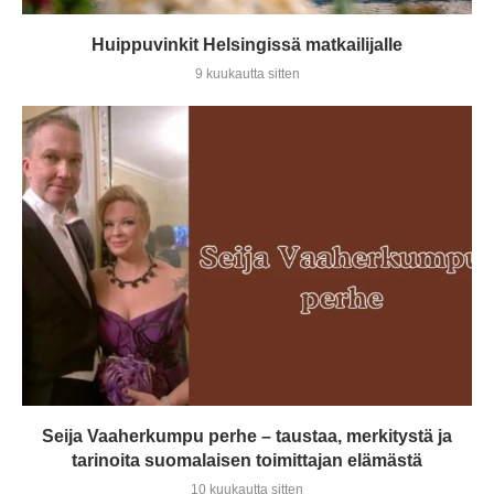
Huippuvinkit Helsingissä matkailijalle
9 kuukautta sitten
Seija Vaaherkumpu perhe – taustaa, merkitystä ja
tarinoita suomalaisen toimittajan elämästä
10 kuukautta sitten