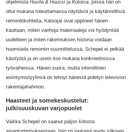
ohjelmista
Huvila & Huussi
ja
Kotoisa
, joissa hän on
ollut mukana toteuttamassa näyttäviä ja käytännöllisiä
remonttikohteita. Katsojat ovat oppineet hänen
kauttaan, miten vanhoja materiaaleja voi hyödyntää
uudelleen ja miten rakennuksen historia voidaan
huomioida remontin suunnittelussa. Schepel ei pelkää
käsityötä ja on usein itse mukana konkreettisissa
työvaiheissa. Hänen suora, mutta inhimillinen
esiintymistyylinsä on tehnyt hänestä pidetyn television
rakentajahahmon.
Haasteet ja somekeskustelut:
julkisuuskuvan varjopuolet
Vaikka Schepel on saanut paljon kiitosta
asiantuntemuksestaan, hän on joutunut myös julkisen