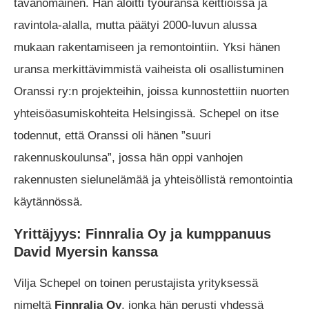
tavanomainen. Hän aloitti työuransa keittiöissä ja
ravintola-alalla, mutta päätyi 2000-luvun alussa
mukaan rakentamiseen ja remontointiin. Yksi hänen
uransa merkittävimmistä vaiheista oli osallistuminen
Oranssi ry:n projekteihin, joissa kunnostettiin nuorten
yhteisöasumiskohteita Helsingissä. Schepel on itse
todennut, että Oranssi oli hänen ”suuri
rakennuskoulunsa”, jossa hän oppi vanhojen
rakennusten sielunelämää ja yhteisöllistä remontointia
käytännössä.
Yrittäjyys: Finnralia Oy ja kumppanuus
David Myersin kanssa
Vilja Schepel on toinen perustajista yrityksessä
nimeltä
Finnralia Oy
, jonka hän perusti yhdessä