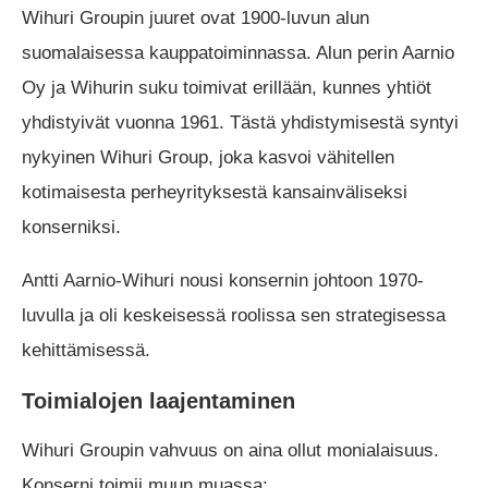
Wihuri Groupin juuret ovat 1900-luvun alun
suomalaisessa kauppatoiminnassa. Alun perin Aarnio
Oy ja Wihurin suku toimivat erillään, kunnes yhtiöt
yhdistyivät vuonna 1961. Tästä yhdistymisestä syntyi
nykyinen Wihuri Group, joka kasvoi vähitellen
kotimaisesta perheyrityksestä kansainväliseksi
konserniksi.
Antti Aarnio-Wihuri nousi konsernin johtoon 1970-
luvulla ja oli keskeisessä roolissa sen strategisessa
kehittämisessä.
Toimialojen laajentaminen
Wihuri Groupin vahvuus on aina ollut monialaisuus.
Konserni toimii muun muassa: