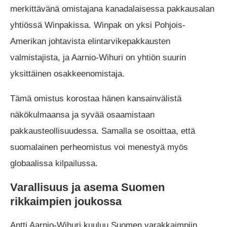
merkittävänä omistajana kanadalaisessa pakkausalan
yhtiössä Winpakissa. Winpak on yksi Pohjois-
Amerikan johtavista elintarvikepakkausten
valmistajista, ja Aarnio-Wihuri on yhtiön suurin
yksittäinen osakkeenomistaja.
Tämä omistus korostaa hänen kansainvälistä
näkökulmaansa ja syvää osaamistaan
pakkausteollisuudessa. Samalla se osoittaa, että
suomalainen perheomistus voi menestyä myös
globaalissa kilpailussa.
Varallisuus ja asema Suomen
rikkaimpien joukossa
Antti Aarnio-Wihuri kuuluu Suomen varakkaimpiin