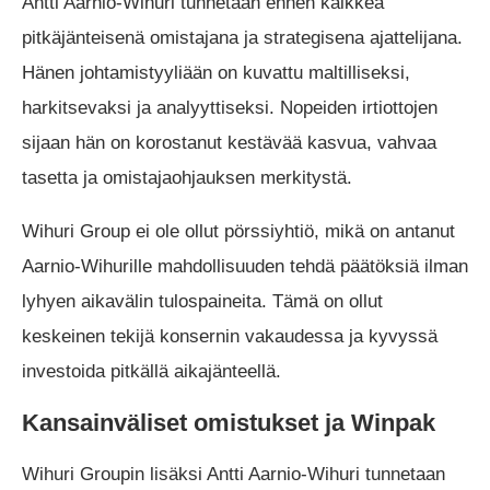
Antti Aarnio-Wihuri tunnetaan ennen kaikkea
pitkäjänteisenä omistajana ja strategisena ajattelijana.
Hänen johtamistyyliään on kuvattu maltilliseksi,
harkitsevaksi ja analyyttiseksi. Nopeiden irtiottojen
sijaan hän on korostanut kestävää kasvua, vahvaa
tasetta ja omistajaohjauksen merkitystä.
Wihuri Group ei ole ollut pörssiyhtiö, mikä on antanut
Aarnio-Wihurille mahdollisuuden tehdä päätöksiä ilman
lyhyen aikavälin tulospaineita. Tämä on ollut
keskeinen tekijä konsernin vakaudessa ja kyvyssä
investoida pitkällä aikajänteellä.
Kansainväliset omistukset ja Winpak
Wihuri Groupin lisäksi Antti Aarnio-Wihuri tunnetaan