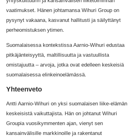
yrityskulttuurin ja kansainvälisen liiketoiminnan
vaatimukset. Hänen johtamansa Wihuri Group on
pysynyt vakaana, kasvanut hallitusti ja säilyttänyt
perheomistuksen ytimen.
Suomalaisessa kontekstissa Aarnio-Wihuri edustaa
pitkäjänteisyyttä, maltillisuutta ja vastuullista
omistajuutta – arvoja, jotka ovat edelleen keskeisiä
suomalaisessa elinkeinoelämässä.
Yhteenveto
Antti Aarnio-Wihuri on yksi suomalaisen liike-elämän
keskeisistä vaikuttajista. Hän on johtanut Wihuri
Groupia vuosikymmenten ajan, vienyt sen
kansainvälisille markkinoille ja rakentanut