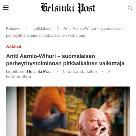
Kotisivu
Julkkikset
Antti Aarnio-Wihuri – suomalaisen
perheyritystoiminnan pitkäaikainen vaikuttaja
Julkkikset
Antti Aarnio-Wihuri – suomalaisen
perheyritystoiminnan pitkäaikainen vaikuttaja
kirjoittanut
Helsinki Post
8 kuukautta sitten
0
kommentteja