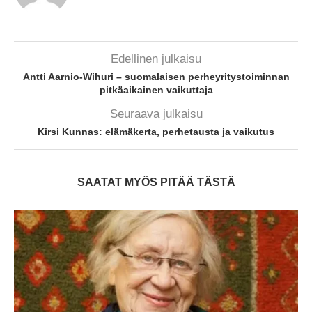
Edellinen julkaisu
Antti Aarnio-Wihuri – suomalaisen perheyritystoiminnan
pitkäaikainen vaikuttaja
Seuraava julkaisu
Kirsi Kunnas: elämäkerta, perhetausta ja vaikutus
SAATAT MYÖS PITÄÄ TÄSTÄ