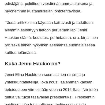
edistäjänä, poliittisen viestinnän ammattilaisena ja
myöhemmin kustannusalan johtotehtävissä.
Tässä artikkelissa käydään kattavasti ja tutkittuun,
aiemmin esitettyyn tietoon perustuen läpi Jenni
Haukion elämä, koulutus, perhetausta, ura, kirjallinen
työ sekä hänen nykyinen asemansa suomalaisessa
kulttuurielämässä.
Kuka Jenni Haukio on?
Jenni Elina Haukio on suomalainen runoilija ja
yhteiskuntatieteilijä, joka nousi laajemman kansan
tietoisuuteen viimeistään vuonna 2012 Sauli Niinistön
tultua valituksi tasavallan presidentiksi. Presidentin
puolisona hän toi viralliseen rooliin uudenlaista