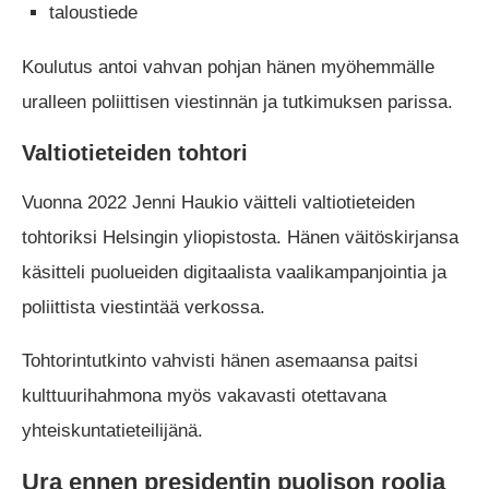
taloustiede
Koulutus antoi vahvan pohjan hänen myöhemmälle
uralleen poliittisen viestinnän ja tutkimuksen parissa.
Valtiotieteiden tohtori
Vuonna 2022 Jenni Haukio väitteli valtiotieteiden
tohtoriksi Helsingin yliopistosta. Hänen väitöskirjansa
käsitteli puolueiden digitaalista vaalikampanjointia ja
poliittista viestintää verkossa.
Tohtorintutkinto vahvisti hänen asemaansa paitsi
kulttuurihahmona myös vakavasti otettavana
yhteiskuntatieteilijänä.
Ura ennen presidentin puolison roolia