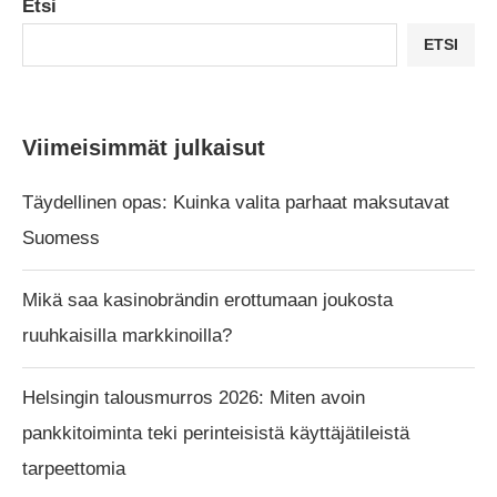
Etsi
ETSI
Viimeisimmät julkaisut
Täydellinen opas: Kuinka valita parhaat maksutavat
Suomess
Mikä saa kasinobrändin erottumaan joukosta
ruuhkaisilla markkinoilla?
Helsingin talousmurros 2026: Miten avoin
pankkitoiminta teki perinteisistä käyttäjätileistä
tarpeettomia