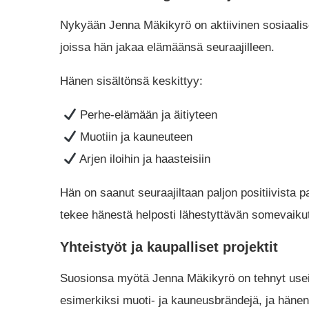
Nykyään Jenna Mäkikyrö on aktiivinen sosiaalise
joissa hän jakaa elämäänsä seuraajilleen.
Hänen sisältönsä keskittyy:
Perhe-elämään ja äitiyteen
Muotiin ja kauneuteen
Arjen iloihin ja haasteisiin
Hän on saanut seuraajiltaan paljon positiivista 
tekee hänestä helposti lähestyttävän somevaikut
Yhteistyöt ja kaupalliset projektit
Suosionsa myötä Jenna Mäkikyrö on tehnyt useit
esimerkiksi muoti- ja kauneusbrändejä, ja hänen 