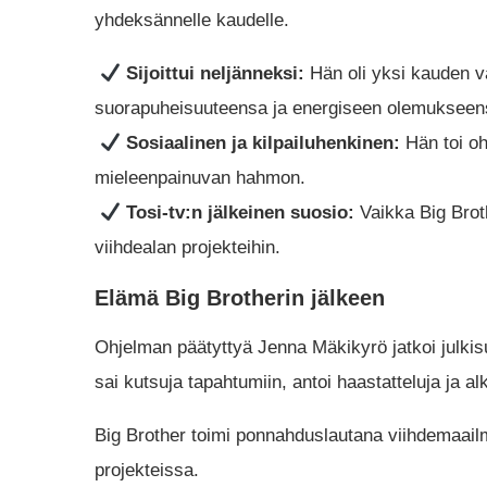
yhdeksännelle kaudelle.
Sijoittui neljänneksi:
Hän oli yksi kauden v
suorapuheisuuteensa ja energiseen olemukseen
Sosiaalinen ja kilpailuhenkinen:
Hän toi oh
mieleenpainuvan hahmon.
Tosi-tv:n jälkeinen suosio:
Vaikka Big Broth
viihdealan projekteihin.
Elämä Big Brotherin jälkeen
Ohjelman päätyttyä Jenna Mäkikyrö jatkoi julk
sai kutsuja tapahtumiin, antoi haastatteluja ja 
Big Brother toimi ponnahduslautana viihdemaailm
projekteissa.