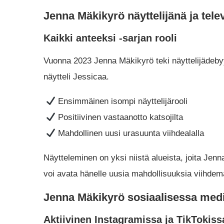
Jenna Mäkikyrö näyttelijänä ja tele
Kaikki anteeksi -sarjan rooli
Vuonna 2023 Jenna Mäkikyrö teki näyttelijädebyy
näytteli Jessicaa.
Ensimmäinen isompi näyttelijärooli
Positiivinen vastaanotto katsojilta
Mahdollinen uusi urasuunta viihdealalla
Näytteleminen on yksi niistä alueista, joita Jenn
voi avata hänelle uusia mahdollisuuksia viihde
Jenna Mäkikyrö sosiaalisessa medi
Aktiivinen Instagramissa ja TikTokiss