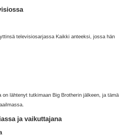
visiossa
ttinsä televisiosarjassa Kaikki anteeksi, jossa hän
a on lähtenyt tutkimaan Big Brotherin jälkeen, ja tämä
maailmassa.
assa ja vaikuttajana
a