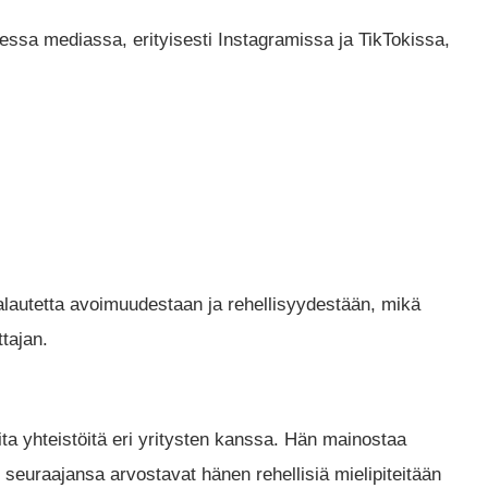
ssa mediassa, erityisesti Instagramissa ja TikTokissa,
palautetta avoimuudestaan ja rehellisyydestään, mikä
tajan.
a yhteistöitä eri yritysten kanssa. Hän mainostaa
seuraajansa arvostavat hänen rehellisiä mielipiteitään