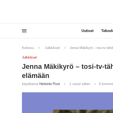
Uutiset
Teknol
Kotisivu
Julkkikset
Jenna Mäkikyrö – tosi-tv-tähd
Julkkikset
Jenna Mäkikyrö – tosi-tv-täh
elämään
kirjoittanut
Helsinki Post
1 vuosi sitten
0 komme