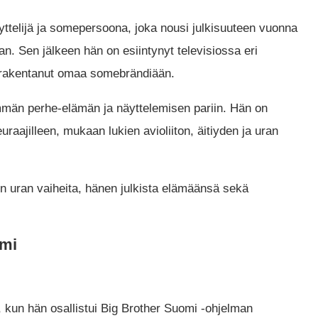
yttelijä ja somepersoona, joka nousi julkisuuteen vuonna
n. Sen jälkeen hän on esiintynyt televisiossa eri
a rakentanut omaa somebrändiään.
mmän perhe-elämän ja näyttelemisen pariin. Hän on
aajilleen, mukaan lukien avioliiton, äitiyden ja uran
 uran vaiheita, hänen julkista elämäänsä sekä
omi
 kun hän osallistui Big Brother Suomi -ohjelman