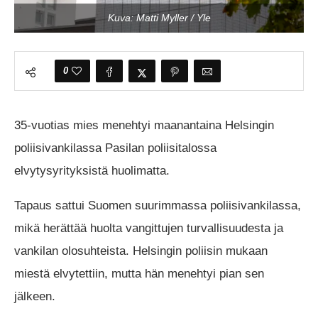
Kuva: Matti Myller / Yle
0
35-vuotias mies menehtyi maanantaina Helsingin
poliisivankilassa Pasilan poliisitalossa
elvytysyrityksistä huolimatta.
Tapaus sattui Suomen suurimmassa poliisivankilassa,
mikä herättää huolta vangittujen turvallisuudesta ja
vankilan olosuhteista. Helsingin poliisin mukaan
miestä elvytettiin, mutta hän menehtyi pian sen
jälkeen.