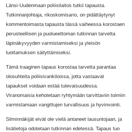
Länsi-Uudenmaan poliisilaitos tutkii tapausta.
Tutkinnanjohtaja, rikoskomisario, on pidättäytynyt
kommentoimasta tapausta tässä vaiheessa korostaen
perusteellisen ja puolueettoman tutkinnan tarvetta
läpinäkyvyyden varmistamiseksi ja yleisön
luottamuksen säilyttämiseksi.
Tämä traaginen tapaus korostaa tarvetta parantaa
olosuhteita poliisivankiloissa, jotta vastaavat
tapaukset voidaan estää tulevaisuudessa.
Viranomaisia kehotetaan ryhtymään tarvittaviin toimiin
varmistamaan vangittujen turvallisuus ja hyvinvointi.
Silminnäkijät eivät ole vielä antaneet lausuntojaan, ja
lisätietoja odotetaan tutkinnan edetessä. Tapaus tuo