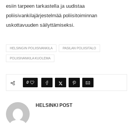
esiin tarpeen tarkastella ja uudistaa
poliisivankilajärjestelmää poliisitoiminnan
uskottavuuden säilyttämiseksi.
HELSINGIN POLIISIVANKILA
PASILAN POLIISITALO
POLIISIVANKILA KUOLEMA
0
HELSINKI POST