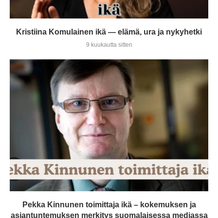
Kristiina Komulainen ikä — elämä, ura ja nykyhetki
9 kuukautta sitten
Pekka Kinnunen toimittaja ikä – kokemuksen ja
asiantuntemuksen merkitys suomalaisessa mediassa