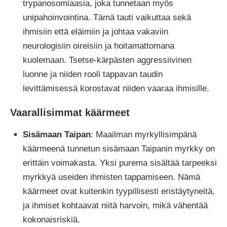
trypanosomiaasia, joka tunnetaan myös
unipahoinvointina. Tämä tauti vaikuttaa sekä
ihmisiin että eläimiin ja johtaa vakaviin
neurologisiin oireisiin ja hoitamattomana
kuolemaan. Tsetse-kärpästen aggressiivinen
luonne ja niiden rooli tappavan taudin
levittämisessä korostavat niiden vaaraa ihmisille.
Vaarallisimmat käärmeet
Sisämaan Taipan
: Maailman myrkyllisimpänä
käärmeenä tunnetun sisämaan Taipanin myrkky on
erittäin voimakasta. Yksi purema sisältää tarpeeksi
myrkkyä useiden ihmisten tappamiseen. Nämä
käärmeet ovat kuitenkin tyypillisesti eristäytyneitä,
ja ihmiset kohtaavat niitä harvoin, mikä vähentää
kokonaisriskiä.