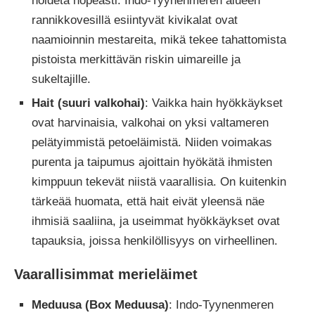
hoideta nopeasti. Indo-Tyynenmeren alueen
rannikkovesillä esiintyvät kivikalat ovat
naamioinnin mestareita, mikä tekee tahattomista
pistoista merkittävän riskin uimareille ja
sukeltajille.
Hait (suuri valkohai)
: Vaikka hain hyökkäykset
ovat harvinaisia, valkohai on yksi valtameren
pelätyimmistä petoeläimistä. Niiden voimakas
purenta ja taipumus ajoittain hyökätä ihmisten
kimppuun tekevät niistä vaarallisia. On kuitenkin
tärkeää huomata, että hait eivät yleensä näe
ihmisiä saaliina, ja useimmat hyökkäykset ovat
tapauksia, joissa henkilöllisyys on virheellinen.
Vaarallisimmat merieläimet
Meduusa (Box Meduusa)
: Indo-Tyynenmeren