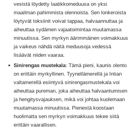
vesistä löydetty laatikkomeduusa on yksi
maailman pahimmista olennoista. Sen lonkeroista
löytyvät toksiinit voivat tappaa, halvaannuttaa ja
aiheuttaa sydämen vajaatoimintaa muutamassa
minuutissa. Sen myrkyn äärimmäinen voimakkuus
ja vaikeus nähdä näitä meduusoja vedessä
lisäävät niiden vaaraa.
Sinirengas mustekala
: Tämä pieni, kaunis olento
on erittäin myrkyllinen. Tyynellämerellä ja Intian
valtamerellä esiintyvä sinirengasmustekala voi
aiheuttaa pureman, joka aiheuttaa halvaantumisen
ja hengitysvajauksen, mikä voi johtaa kuolemaan
muutamassa minuutissa. Pienestä koostaan ​​
huolimatta sen myrkyn voimakkuus tekee siitä
erittäin vaarallisen.