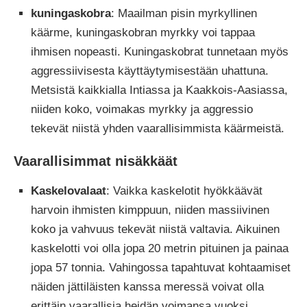
kuningaskobra
: Maailman pisin myrkyllinen
käärme, kuningaskobran myrkky voi tappaa
ihmisen nopeasti. Kuningaskobrat tunnetaan myös
aggressiivisesta käyttäytymisestään uhattuna.
Metsistä kaikkialla Intiassa ja Kaakkois-Aasiassa,
niiden koko, voimakas myrkky ja aggressio
tekevät niistä yhden vaarallisimmista käärmeistä.
Vaarallisimmat nisäkkäät
Kaskelovalaat
: Vaikka kaskelotit hyökkäävät
harvoin ihmisten kimppuun, niiden massiivinen
koko ja vahvuus tekevät niistä valtavia. Aikuinen
kaskelotti voi olla jopa 20 metrin pituinen ja painaa
jopa 57 tonnia. Vahingossa tapahtuvat kohtaamiset
näiden jättiläisten kanssa meressä voivat olla
erittäin vaarallisia heidän voimansa vuoksi.