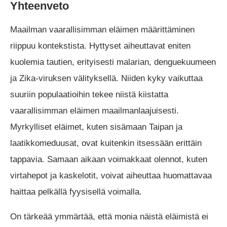
Yhteenveto
Maailman vaarallisimman eläimen määrittäminen
riippuu kontekstista. Hyttyset aiheuttavat eniten
kuolemia tautien, erityisesti malarian, denguekuumeen
ja Zika-viruksen välityksellä. Niiden kyky vaikuttaa
suuriin populaatioihin tekee niistä kiistatta
vaarallisimman eläimen maailmanlaajuisesti.
Myrkylliset eläimet, kuten sisämaan Taipan ja
laatikkomeduusat, ovat kuitenkin itsessään erittäin
tappavia. Samaan aikaan voimakkaat olennot, kuten
virtahepot ja kaskelotit, voivat aiheuttaa huomattavaa
haittaa pelkällä fyysisellä voimalla.
On tärkeää ymmärtää, että monia näistä eläimistä ei