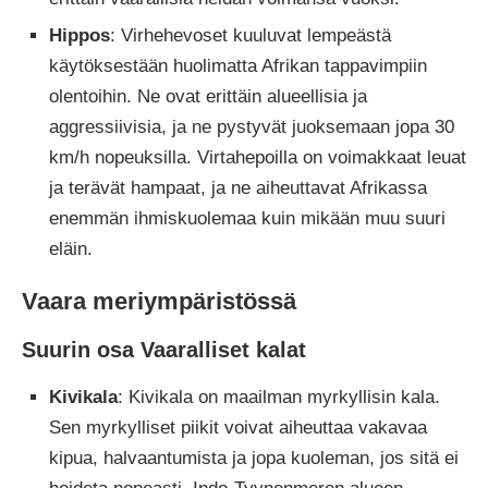
Hippos
: Virhehevoset kuuluvat lempeästä
käytöksestään huolimatta Afrikan tappavimpiin
olentoihin. Ne ovat erittäin alueellisia ja
aggressiivisia, ja ne pystyvät juoksemaan jopa 30
km/h nopeuksilla. Virtahepoilla on voimakkaat leuat
ja terävät hampaat, ja ne aiheuttavat Afrikassa
enemmän ihmiskuolemaa kuin mikään muu suuri
eläin.
Vaara meriympäristössä
Suurin osa Vaaralliset kalat
Kivikala
: Kivikala on maailman myrkyllisin kala.
Sen myrkylliset piikit voivat aiheuttaa vakavaa
kipua, halvaantumista ja jopa kuoleman, jos sitä ei