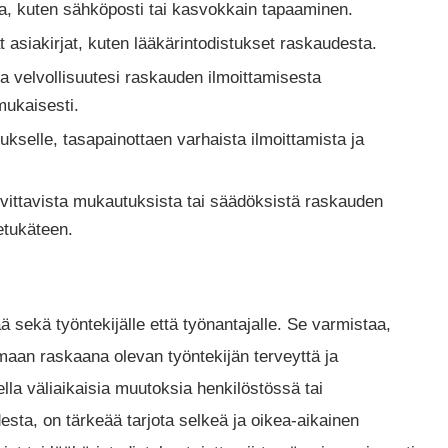
apa, kuten sähköposti tai kasvokkain tapaaminen.
t asiakirjat, kuten lääkärintodistukset raskaudesta.
 velvollisuutesi raskauden ilmoittamisesta
mukaisesti.
kselle, tasapainottaen varhaista ilmoittamista ja
ittavista mukautuksista tai säädöksistä raskauden
 etukäteen.
 sekä työntekijälle että työnantajalle. Se varmistaa,
maan raskaana olevan työntekijän terveyttä ja
lla väliaikaisia muutoksia henkilöstössä tai
esta, on tärkeää tarjota selkeä ja oikea-aikainen