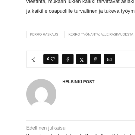
viestintä, mukaan lukien kaikki tarvittavat asiakir
ja kaikille osapuolille turvallinen ja tukeva työy
KERRO RASKAUS
KERRO TYÖNANTAJALLE RASKAUDESTA
0
HELSINKI POST
Edellinen julkaisu