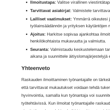
Ilmoitustapa:
Valitse virallinen viestintät
Tarvittavat asiakirjat:
Valmistele tarvittava
Lailliset vaatimukset:
Ymmärrä oikeutesi ja
työlainsäädännön ja yrityksen käytäntöjen 
Ajoitus:
Harkitse sopivaa ajankohtaa ilmoitu
henkilökohtaista mukavuutta ja valmiutta.
Seuranta:
Valmistaudu keskustelemaan tarv
aikana ja suunnittele äitiyslomajärjestelyjä
Yhteenveto
Raskauden ilmoittaminen työnantajalle on tärkeää
että tarvittavat mukautukset voidaan tehdä tuke
hyvinvointia, samalla kun työnantaja voi suunnite
työtehtävissä. Kun ilmoitat työnantajalle raskaud