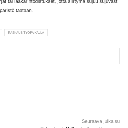
jat tai lääkärintodistukset, jotta siirtymä sujuu sujuvasti
mpäristö taataan.
RASKAUS TYÖPAIKALLA
Seuraava julkaisu