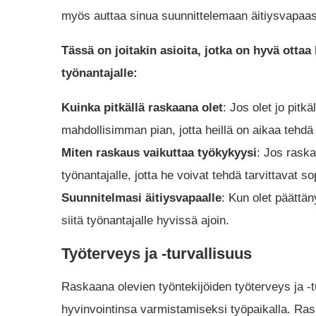
myös auttaa sinua suunnittelemaan äitiysvapaasi 
Tässä on joitakin asioita, jotka on hyvä otta
työnantajalle:
Kuinka pitkällä raskaana olet
: Jos olet jo pitk
mahdollisimman pian, jotta heillä on aikaa tehdä 
Miten raskaus vaikuttaa työkykyysi
: Jos raska
työnantajalle, jotta he voivat tehdä tarvittavat s
Suunnitelmasi äitiysvapaalle
: Kun olet päättän
siitä työnantajalle hyvissä ajoin.
Työterveys ja -turvallisuus
Raskaana olevien työntekijöiden työterveys ja -
hyvinvointinsa varmistamiseksi työpaikalla. Rask