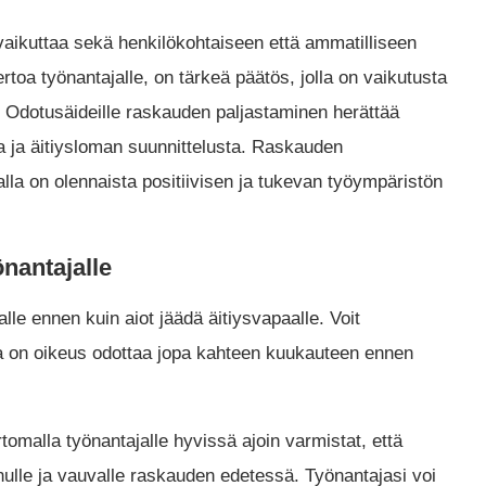
ikuttaa sekä henkilökohtaiseen että ammatilliseen
toa työnantajalle, on tärkeä päätös, jolla on vaikutusta
in. Odotusäideille raskauden paljastaminen herättää
a ja äitiysloman suunnittelusta. Raskauden
la on olennaista positiivisen ja tukevan työympäristön
önantajalle
lle ennen kuin aiot jäädä äitiysvapaalle. Voit
lla on oikeus odottaa jopa kahteen kuukauteen ennen
omalla työnantajalle hyvissä ajoin varmistat, että
inulle ja vauvalle raskauden edetessä. Työnantajasi voi