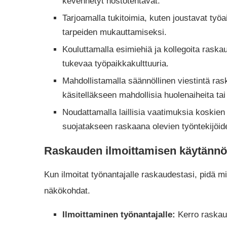
kevennetyt nostotehtävät.
Tarjoamalla tukitoimia, kuten joustavat työa
tarpeiden mukauttamiseksi.
Kouluttamalla esimiehiä ja kollegoita raska
tukevaa työpaikkakulttuuria.
Mahdollistamalla säännöllinen viestintä rask
käsitelläkseen mahdollisia huolenaiheita ta
Noudattamalla laillisia vaatimuksia koskien
suojatakseen raskaana olevien työntekijöid
Raskauden ilmoittamisen käytänn
Kun ilmoitat työnantajalle raskaudestasi, pidä
näkökohdat.
Ilmoittaminen työnantajalle:
Kerro raskaud