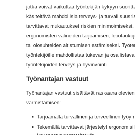
jotka voivat vaikuttaa työntekijän kykyyn suoritta
käsiteltävä mahdollisia terveys- ja turvallisuusri
tarvittavat mukautukset riskien minimoimiseksi
ergonomisten välineiden tarjoamisen, lepotaukoje
tai olosuhteiden altistumisen estämiseksi. Työter
työntekijöille mahdollistaa tukevan ja osallista
työntekijöiden terveys ja hyvinvointi.
Työnantajan vastuut
Työnantajan vastuut sisältävät raskaana olevien 
varmistamisen:
Tarjoamalla turvallinen ja terveellinen työy
Tekemällä tarvittavat järjestelyt ergonomisi