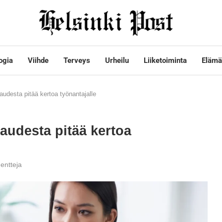
ogia
Viihde
Terveys
Urheilu
Liiketoiminta
Elämä
audesta pitää kertoa työnantajalle
kaudesta pitää kertoa
entteja