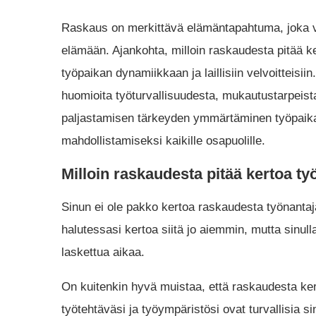
Raskaus on merkittävä elämäntapahtuma, joka va
elämään. Ajankohta, milloin raskaudesta pitää ker
työpaikan dynamiikkaan ja laillisiin velvoitteisi
huomioita työturvallisuudesta, mukautustarpeist
paljastamisen tärkeyden ymmärtäminen työpaikal
mahdollistamiseksi kaikille osapuolille.
Milloin raskaudesta pitää kertoa ty
Sinun ei ole pakko kertoa raskaudesta työnantaja
halutessasi kertoa siitä jo aiemmin, mutta sinu
laskettua aikaa.
On kuitenkin hyvä muistaa, että raskaudesta kert
työtehtäväsi ja työympäristösi ovat turvallisia s