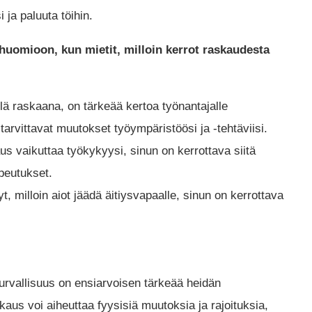
ja paluuta töihin.
a huomioon, kun mietit, milloin kerrot raskaudesta
ällä raskaana, on tärkeää kertoa työnantajalle
tarvittavat muutokset työympäristöösi ja -tehtäviisi.
us vaikuttaa työkykyysi, sinun on kerrottava siitä
opeutukset.
yt, milloin aiot jäädä äitiysvapaalle, sinun on kerrottava
turvallisuus on ensiarvoisen tärkeää heidän
aus voi aiheuttaa fyysisiä muutoksia ja rajoituksia,