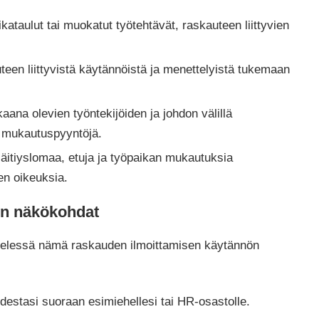
ikataulut tai muokatut työtehtävät, raskauteen liittyvien
uteen liittyvistä käytännöistä ja menettelyistä tukemaan
aana olevien työntekijöiden ja johdon välillä
i mukautuspyyntöjä.
 äitiyslomaa, etuja ja työpaikan mukautuksia
en oikeuksia.
ön näkökohdat
 mielessä nämä raskauden ilmoittamisen käytännön
estasi suoraan esimiehellesi tai HR-osastolle.