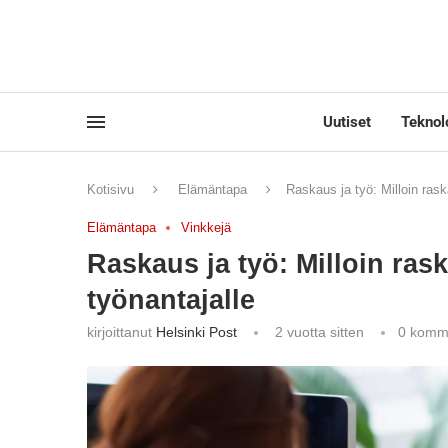
Uutiset
Teknol
Kotisivu
Elämäntapa
Raskaus ja työ: Milloin rask
Elämäntapa
Vinkkejä
Raskaus ja työ: Milloin ras
työnantajalle
kirjoittanut
Helsinki Post
2 vuotta sitten
0 komm