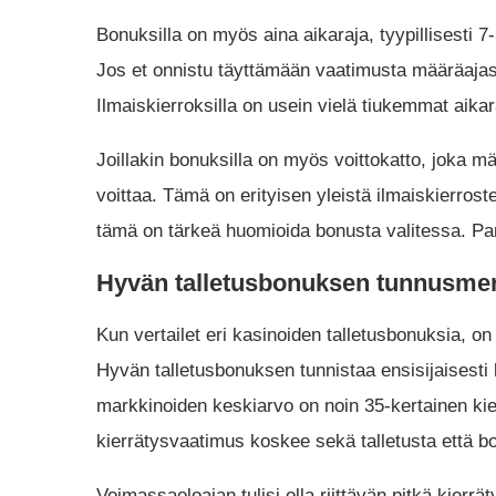
Bonuksilla on myös aina aikaraja, tyypillisesti 7
Jos et onnistu täyttämään vaatimusta määräajassa
Ilmaiskierroksilla on usein vielä tiukemmat aikara
Joillakin bonuksilla on myös voittokatto, joka 
voittaa. Tämä on erityisen yleistä ilmaiskierrost
tämä on tärkeä huomioida bonusta valitessa. Parh
Hyvän talletusbonuksen tunnusmer
Kun vertailet eri kasinoiden talletusbonuksia, o
Hyvän talletusbonuksen tunnistaa ensisijaisesti k
markkinoiden keskiarvo on noin 35-kertainen ki
kierrätysvaatimus koskee sekä talletusta että bo
Voimassaoloajan tulisi olla riittävän pitkä kier