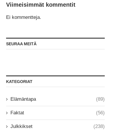
Viimeisimmät kommentit
Ei kommentteja.
SEURAA MEITÄ
KATEGORIAT
Elämäntapa
(89)
Faktat
(56)
Julkkikset
(238)