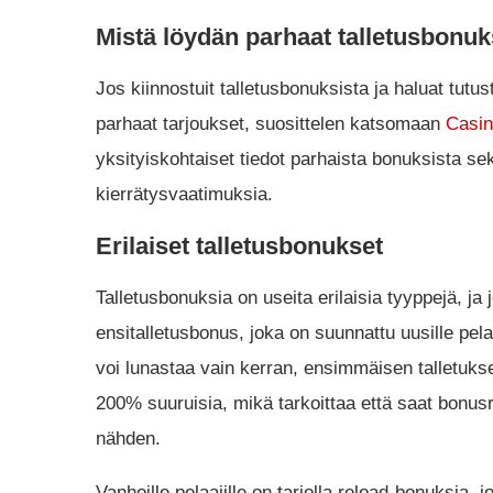
Mistä löydän parhaat talletusbonuk
Jos kiinnostuit talletusbonuksista ja haluat tu
parhaat tarjoukset, suosittelen katsomaan
Casin
yksityiskohtaiset tiedot parhaista bonuksista sek
kierrätysvaatimuksia.
Erilaiset talletusbonukset
Talletusbonuksia on useita erilaisia tyyppejä, ja j
ensitalletusbonus, joka on suunnattu uusille pela
voi lunastaa vain kerran, ensimmäisen talletuks
200% suuruisia, mikä tarkoittaa että saat bonus
nähden.
Vanhoille pelaajille on tarjolla reload-bonuksia,