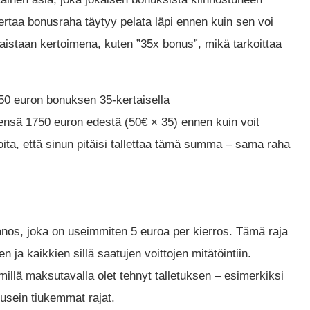
rtaa bonusraha täytyy pelata läpi ennen kuin sen voi
aistaan kertoimena, kuten ”35x bonus”, mikä tarkoittaa
50 euron bonuksen 35-kertaisella
eensä 1750 euron edestä (50€ × 35) ennen kuin voit
oita, että sinun pitäisi tallettaa tämä summa – sama raha
anos, joka on useimmiten 5 euroa per kierros. Tämä raja
 ja kaikkien sillä saatujen voittojen mitätöintiin.
llä maksutavalla olet tehnyt talletuksen – esimerkiksi
 usein tiukemmat rajat.