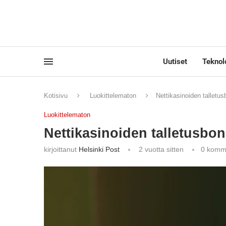
Uutiset
Teknol
Kotisivu
Luokittelematon
Nettikasinoiden talletus
Luokittelematon
Nettikasinoiden talletusbon
kirjoittanut
Helsinki Post
2 vuotta sitten
0 komm