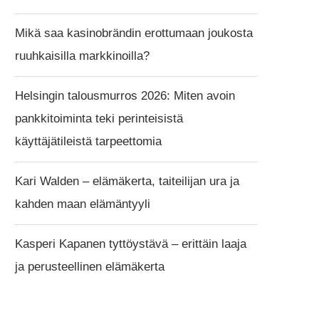
Mikä saa kasinobrändin erottumaan joukosta
ruuhkaisilla markkinoilla?
Helsingin talousmurros 2026: Miten avoin
pankkitoiminta teki perinteisistä
käyttäjätileistä tarpeettomia
Kari Walden – elämäkerta, taiteilijan ura ja
kahden maan elämäntyyli
Kasperi Kapanen tyttöystävä – erittäin laaja
ja perusteellinen elämäkerta