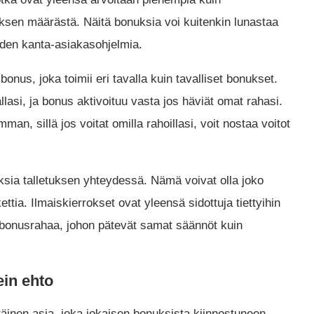
tuksen määrästä. Näitä bonuksia voi kuitenkin lunastaa
den kanta-asiakasohjelmia.
onus, joka toimii eri tavalla kuin tavalliset bonukset.
asi, ja bonus aktivoituu vasta jos häviät omat rahasi.
, sillä jos voitat omilla rahoillasi, voit nostaa voitot
sia talletuksen yhteydessä. Nämä voivat olla joko
tia. Ilmaiskierrokset ovat yleensä sidottuja tiettyihin
en bonusrahaa, johon pätevät samat säännöt kuin
ein ehto
täinen asia, joka jokaisen bonuksista kiinnostuneen