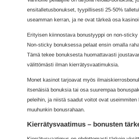
ensitalletusbonukset, tyypillisesti 25-50% talle
useamman kerran, ja ne ovat tärkeä osa kasinoi
Erityisen kiinnostava bonustyyppi on non-sticky b
Non-sticky bonuksessa pelaat ensin omalla rahall
Tämä tekee bonuksesta huomattavasti joustavamman
välittömästi ilman kierrätysvaatimuksia.
Monet kasinot tarjoavat myös ilmaiskierrosbonuk
itsenäisiä bonuksia tai osa suurempaa bonuspaket
peleihin, ja niistä saadut voitot ovat useimmit
muuhunkin bonusrahaan.
Kierrätysvaatimus – bonusten tärk
Kierrätysvaatimus on ehdottomasti tärkein yksit