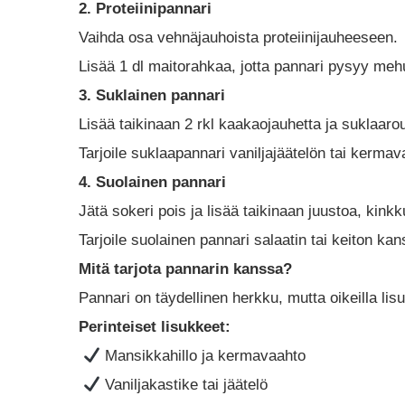
2. Proteiinipannari
Vaihda osa vehnäjauhoista proteiinijauheeseen.
Lisää 1 dl maitorahkaa, jotta pannari pysyy me
3. Suklainen pannari
Lisää taikinaan 2 rkl kaakaojauhetta ja suklaaro
Tarjoile suklaapannari vaniljajäätelön tai kerm
4. Suolainen pannari
Jätä sokeri pois ja lisää taikinaan juustoa, kinkk
Tarjoile suolainen pannari salaatin tai keiton kan
Mitä tarjota pannarin kanssa?
Pannari on täydellinen herkku, mutta oikeilla lis
Perinteiset lisukkeet:
Mansikkahillo ja kermavaahto
Vaniljakastike tai jäätelö