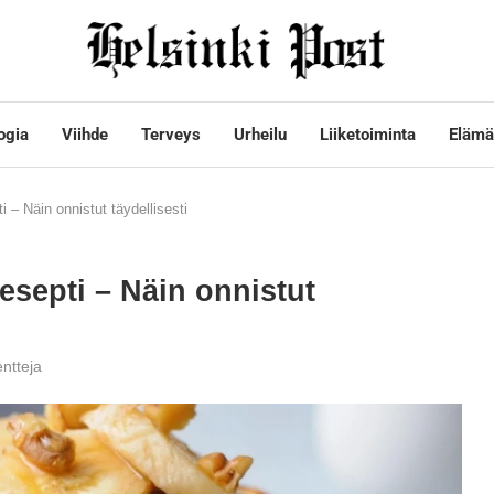
ogia
Viihde
Terveys
Urheilu
Liiketoiminta
Elämä
 – Näin onnistut täydellisesti
esepti – Näin onnistut
ntteja