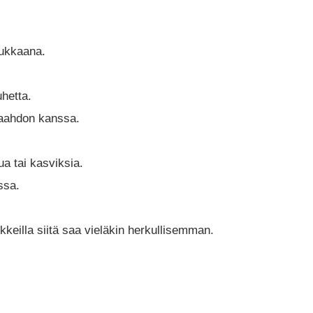
hukkaana.
uhetta.
avaahdon kanssa.
ua tai kasviksia.
ssa.
ukkeilla siitä saa vieläkin herkullisemman.