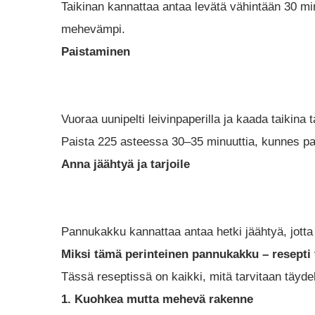
Taikinan kannattaa antaa levätä vähintään 30 min
mehevämpi.
Paistaminen
Vuoraa uunipelti leivinpaperilla ja kaada taikina ta
Paista 225 asteessa 30–35 minuuttia, kunnes pan
Anna jäähtyä ja tarjoile
Pannukakku kannattaa antaa hetki jäähtyä, jotta
Miksi tämä perinteinen pannukakku – resepti 
Tässä reseptissä on kaikki, mitä tarvitaan täydel
1. Kuohkea mutta mehevä rakenne