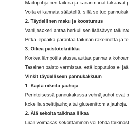
Maitopohjainen taikina ja kananmunat takaavat
Voita ei kannata säästellä, sillä se tuo pannuk
2. Täydellinen maku ja koostumus
Vaniljasokeri antaa herkullisen lisäsävyn taikina
Pitkä lepoaika parantaa taikinan rakennetta j
3. Oikea paistotekniikka
Korkea lämpötila alussa auttaa pannaria kohoa
Tasainen paisto varmistaa, että lopputulos ei jää
Vinkit täydelliseen pannukakkuun
1. Käytä oikeita jauhoja
Perinteisessä pannukakussa vehnäjauhot ovat pa
kokeilla spelttijauhoja tai gluteenittomia jauhoja.
2. Älä sekoita taikinaa liikaa
Liian voimakas sekoittaminen voi tehdä taikinasta