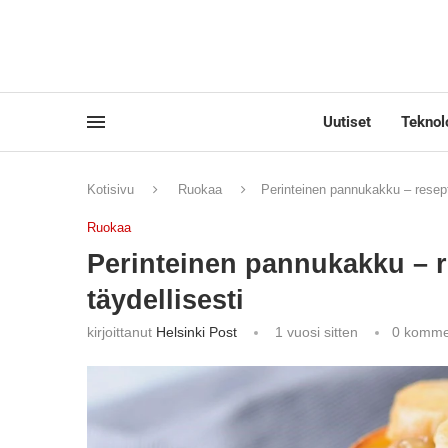
Uutiset
Teknol
Kotisivu
Ruokaa
Perinteinen pannukakku – resepti
Ruokaa
Perinteinen pannukakku – r
täydellisesti
kirjoittanut
Helsinki Post
1 vuosi sitten
0 komme