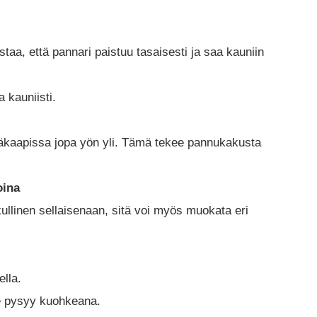
staa, että pannari paistuu tasaisesti ja saa kauniin
a kauniisti.
 jääkaapissa jopa yön yli. Tämä tekee pannukakusta
oina
ullinen sellaisenaan, sitä voi myös muokata eri
lla.
ne pysyy kuohkeana.