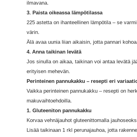
ilmavana.
3. Paista oikeassa lämpötilassa
225 astetta on ihanteellinen lämpötila – se varmi
värin.
Älä avaa uunia liian aikaisin, jotta pannari kohoa
4. Anna taikinan levätä
Jos sinulla on aikaa, taikinan voi antaa levätä
erityisen mehevän.
Perinteinen pannukakku – resepti eri variaati
Vaikka perinteinen pannukakku – resepti on herk
makuvaihtoehdoilla.
1. Gluteeniton pannukakku
Korvaa vehnäjauhot gluteenittomalla jauhoseokse
Lisää taikinaan 1 rkl perunajauhoa, jotta raken