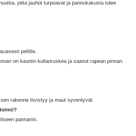
uuttia, jotta jauhot turpoavat ja pannukakusta tulee
saisesti pellille.
nari on kauniin kullanruskea ja saanut rapean pinnan.
 sen rakenne tiivistyy ja maut syventyvät.
toimii?
liseen pannariin.