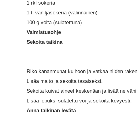
1 rkl sokeria
1 tl vaniljasokeria (valinnainen)
100 g voita (sulatettuna)
Valmistusohje
Sekoita taikina
Riko kananmunat kulhoon ja vatkaa niiden rakenn
Lisää maito ja sekoita tasaiseksi.
Sekoita kuivat aineet keskenään ja lisää ne väh
Lisää lopuksi sulatettu voi ja sekoita kevyesti.
Anna taikinan levätä