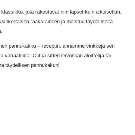
lassikko, jota rakastavat niin lapset kuin aikuisetkin.
sinkertaisen raaka-aineen ja maistuu täydelliseltä
a.
einen pannukakku – reseptin, annamme vinkkejä sen
riaatioita. Olitpa sitten leivonnan aloittelija tai
ina täydellisen pannukakun!