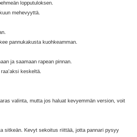
 pehmeän lopputuloksen.
akkuun mehevyyttä.
an.
a tekee pannukakusta kuohkeamman.
maan ja saamaan rapean pinnan.
 raa’aksi keskeltä.
ras valinta, mutta jos haluat kevyemmän version, voit
 sitkeän. Kevyt sekoitus riittää, jotta pannari pysyy