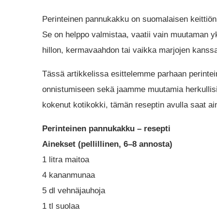
Perinteinen pannukakku on suomalaisen keittiön k
Se on helppo valmistaa, vaatii vain muutaman yk
hillon, kermavaahdon tai vaikka marjojen kanss
Tässä artikkelissa esittelemme parhaan perint
onnistumiseen sekä jaamme muutamia herkullisia va
kokenut kotikokki, tämän reseptin avulla saat a
Perinteinen pannukakku – resepti
Ainekset (pellillinen, 6–8 annosta)
1 litra maitoa
4 kananmunaa
5 dl vehnäjauhoja
1 tl suolaa