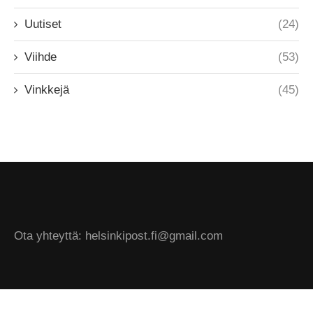
Uutiset
(24)
Viihde
(53)
Vinkkejä
(45)
Ota yhteyttä: helsinkipost.fi@gmail.com
@2024 - All Right Reserved. Designed and Developed by Helsinki Post