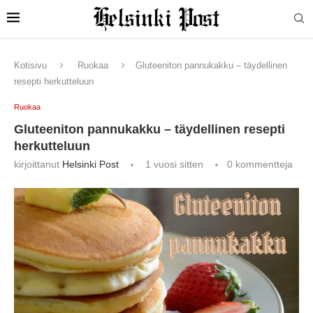
Kotisivu
Ruokaa
Gluteeniton pannukakku – täydellinen
resepti herkutteluun
Ruokaa
Gluteeniton pannukakku – täydellinen resepti
herkutteluun
kirjoittanut
Helsinki Post
1 vuosi sitten
0 kommentteja