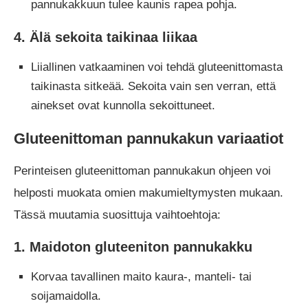
pannukakkuun tulee kaunis rapea pohja.
4. Älä sekoita taikinaa liikaa
Liiallinen vatkaaminen voi tehdä gluteenittomasta
taikinasta sitkeää. Sekoita vain sen verran, että
ainekset ovat kunnolla sekoittuneet.
Gluteenittoman pannukakun variaatiot
Perinteisen gluteenittoman pannukakun ohjeen voi
helposti muokata omien makumieltymysten mukaan.
Tässä muutamia suosittuja vaihtoehtoja:
1. Maidoton gluteeniton pannukakku
Korvaa tavallinen maito kaura-, manteli- tai
soijamaidolla.