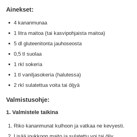
Ainekset:
4 kananmunaa
1 litra maitoa (tai kasvipohjaista maitoa)
5 dl gluteenitonta jauhoseosta
0,5 tl suolaa
1 rkl sokeria
1 tl vaniljasokeria (halutessa)
2 rkl sulatettua voita tai öljyä
Valmistusohje:
1. Valmistele taikina
Riko kananmunat kulhoon ja vatkaa ne kevyesti.
Lisää joukkoon maito ja sulatettu voi tai öljy.