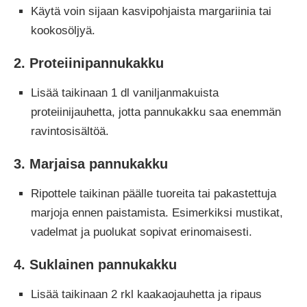
Käytä voin sijaan kasvipohjaista margariinia tai
kookosöljyä.
2. Proteiinipannukakku
Lisää taikinaan 1 dl vaniljanmakuista
proteiinijauhetta, jotta pannukakku saa enemmän
ravintosisältöä.
3. Marjaisa pannukakku
Ripottele taikinan päälle tuoreita tai pakastettuja
marjoja ennen paistamista. Esimerkiksi mustikat,
vadelmat ja puolukat sopivat erinomaisesti.
4. Suklainen pannukakku
Lisää taikinaan 2 rkl kaakaojauhetta ja ripaus