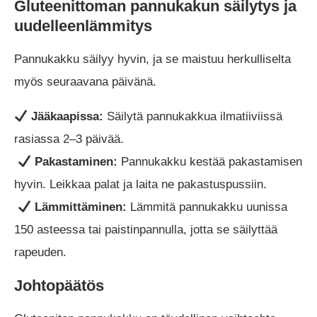
Gluteenittoman pannukakun säilytys ja
uudelleenlämmitys
Pannukakku säilyy hyvin, ja se maistuu herkulliselta
myös seuraavana päivänä.
Jääkaapissa:
Säilytä pannukakkua ilmatiiviissä
rasiassa 2–3 päivää.
Pakastaminen:
Pannukakku kestää pakastamisen
hyvin. Leikkaa palat ja laita ne pakastuspussiin.
Lämmittäminen:
Lämmitä pannukakku uunissa
150 asteessa tai paistinpannulla, jotta se säilyttää
rapeuden.
Johtopäätös