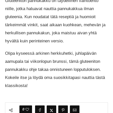
Gluteeniton pannukakku on täydellinen vaihtoehto
niille, jotka haluavat nauttia pannukakkua ilman
gluteenia. Kun noudatat tätä reseptiä ja huomioit
tärkeimmät vinkit, saat aikaan kuohkean, mehevän ja
herkullisen pannukakun, joka maistuu aivan yhtä
hyvältä kuin perinteinen versio.
Olipa kyseessä arkinen herkkuhetki, juhlapäivän
aamupala tai viikonlopun brunssi, tämä gluteeniton
pannukakku ohje takaa onnistuneen lopputuloksen.
Kokeile itse ja löydä oma suosikkitapasi nauttia tästä
klassikosta!
0