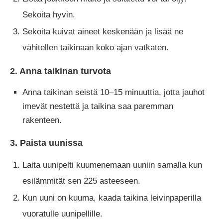
Sekoita hyvin.
Sekoita kuivat aineet keskenään ja lisää ne
vähitellen taikinaan koko ajan vatkaten.
2. Anna taikinan turvota
Anna taikinan seistä 10–15 minuuttia, jotta jauhot
imevät nestettä ja taikina saa paremman
rakenteen.
3. Paista uunissa
Laita uunipelti kuumenemaan uuniin samalla kun
esilämmität sen 225 asteeseen.
Kun uuni on kuuma, kaada taikina leivinpaperilla
vuoratulle uunipellille.