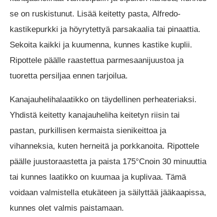
se on ruskistunut. Lisää keitetty pasta, Alfredo-
kastikepurkki ja höyrytettyä parsakaalia tai pinaattia.
Sekoita kaikki ja kuumenna, kunnes kastike kuplii.
Ripottele päälle raastettua parmesaanijuustoa ja
tuoretta persiljaa ennen tarjoilua.
Kanajauhelihalaatikko on täydellinen perheateriaksi.
Yhdistä keitetty kanajauheliha keitetyn riisin tai
pastan, purkillisen kermaista sienikeittoa ja
vihanneksia, kuten herneitä ja porkkanoita. Ripottele
päälle juustoraastetta ja paista 175°Cnoin 30 minuuttia
tai kunnes laatikko on kuumaa ja kuplivaa. Tämä
voidaan valmistella etukäteen ja säilyttää jääkaapissa,
kunnes olet valmis paistamaan.