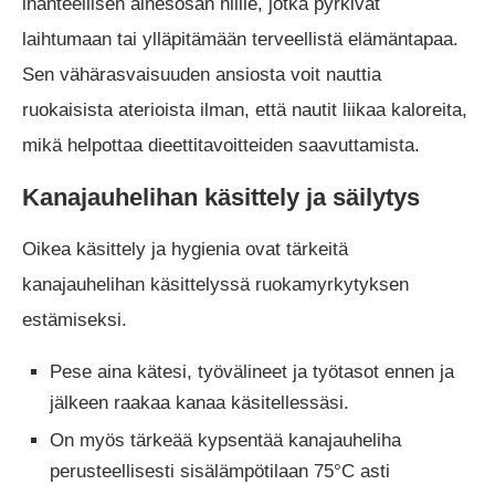
ihanteellisen ainesosan niille, jotka pyrkivät
laihtumaan tai ylläpitämään terveellistä elämäntapaa.
Sen vähärasvaisuuden ansiosta voit nauttia
ruokaisista aterioista ilman, että nautit liikaa kaloreita,
mikä helpottaa dieettitavoitteiden saavuttamista.
Kanajauhelihan käsittely ja säilytys
Oikea käsittely ja hygienia ovat tärkeitä
kanajauhelihan käsittelyssä ruokamyrkytyksen
estämiseksi.
Pese aina kätesi, työvälineet ja työtasot ennen ja
jälkeen raakaa kanaa käsitellessäsi.
On myös tärkeää kypsentää kanajauheliha
perusteellisesti sisälämpötilaan 75°C asti