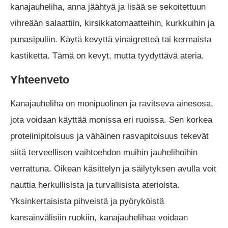
kanajauheliha, anna jäähtyä ja lisää se sekoitettuun
vihreään salaattiin, kirsikkatomaatteihin, kurkkuihin ja
punasipuliin. Käytä kevyttä vinaigretteä tai kermaista
kastiketta. Tämä on kevyt, mutta tyydyttävä ateria.
Yhteenveto
Kanajauheliha on monipuolinen ja ravitseva ainesosa,
jota voidaan käyttää monissa eri ruoissa. Sen korkea
proteiinipitoisuus ja vähäinen rasvapitoisuus tekevät
siitä terveellisen vaihtoehdon muihin jauhelihoihin
verrattuna. Oikean käsittelyn ja säilytyksen avulla voit
nauttia herkullisista ja turvallisista aterioista.
Yksinkertaisista pihveistä ja pyöryköistä
kansainvälisiin ruokiin, kanajauhelihaa voidaan