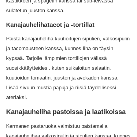
kastikkeen ja spagetin kanssa tai sub-leivässä
sulatetun juuston kanssa.
Kanajauhelihatacot ja -tortillat
Paista kanajauheliha kuutioitujen sipulien, valkosipulin
ja tacomausteen kanssa, kunnes liha on täysin
kypsää. Tarjoile lämpimien tortillojen välissä
suosikkitäytteidesi, kuten suikaloitun salaatin,
kuutioidun tomaatin, juuston ja avokadon kanssa.
Lisää sivuun mustia papuja ja riisiä täydelliseksi
ateriaksi.
Kanajauheliha pastoissa ja laatikoissa
Kermanen pastaruoka valmistuu paistamalla
kanajauhelihaa valkosipulin ja sipulien kanssa, kunnes